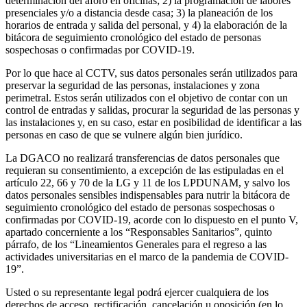
determinación del aforo en oficinas; 2) la programación de labores
presenciales y/o a distancia desde casa; 3) la planeación de los
horarios de entrada y salida del personal, y 4) la elaboración de la
bitácora de seguimiento cronológico del estado de personas
sospechosas o confirmadas por COVID-19.
Por lo que hace al CCTV, sus datos personales serán utilizados para
preservar la seguridad de las personas, instalaciones y zona
perimetral. Estos serán utilizados con el objetivo de contar con un
control de entradas y salidas, procurar la seguridad de las personas y
las instalaciones y, en su caso, estar en posibilidad de identificar a las
personas en caso de que se vulnere algún bien jurídico.
La DGACO no realizará transferencias de datos personales que
requieran su consentimiento, a excepción de las estipuladas en el
artículo 22, 66 y 70 de la LG y 11 de los LPDUNAM, y salvo los
datos personales sensibles indispensables para nutrir la bitácora de
seguimiento cronológico del estado de personas sospechosas o
confirmadas por COVID-19, acorde con lo dispuesto en el punto V,
apartado concerniente a los “Responsables Sanitarios”, quinto
párrafo, de los “Lineamientos Generales para el regreso a las
actividades universitarias en el marco de la pandemia de COVID-
19”.
Usted o su representante legal podrá ejercer cualquiera de los
derechos de acceso, rectificación, cancelación u oposición (en lo