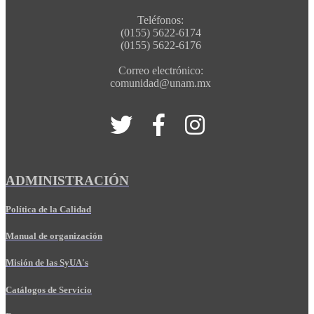
Teléfonos:
(0155) 5622-6174
(0155) 5622-6176
Correo electrónico:
comunidad@unam.mx
ADMINISTRACIÓN
Política de la Calidad
Manual de organización
Misión de las SyUA's
Catálogos de Servicio