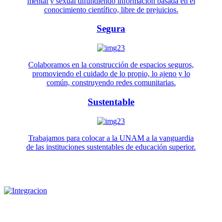
mental y sexual difundiendo información basada en el
conocimiento científico, libre de prejuicios.
Segura
Colaboramos en la construcción de espacios seguros,
promoviendo el cuidado de lo propio, lo ajeno y lo
común, construyendo redes comunitarias.
Sustentable
Trabajamos para colocar a la UNAM a la vanguardia
de las instituciones sustentables de educación superior.