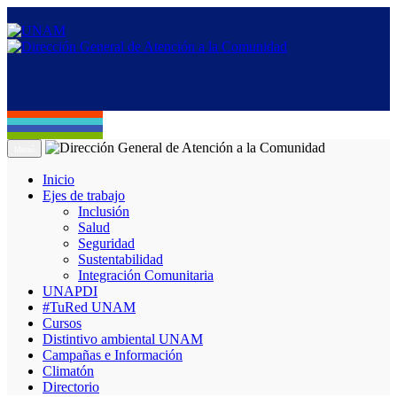
Menú
Inicio
Ejes de trabajo
Inclusión
Salud
Seguridad
Sustentabilidad
Integración Comunitaria
UNAPDI
#TuRed UNAM
Cursos
Distintivo ambiental UNAM
Campañas e Información
Climatón
Directorio