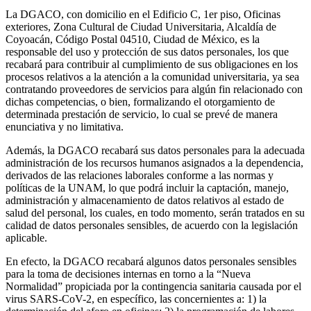
La DGACO, con domicilio en el Edificio C, 1er piso, Oficinas
exteriores, Zona Cultural de Ciudad Universitaria, Alcaldía de
Coyoacán, Código Postal 04510, Ciudad de México, es la
responsable del uso y protección de sus datos personales, los que
recabará para contribuir al cumplimiento de sus obligaciones en los
procesos relativos a la atención a la comunidad universitaria, ya sea
contratando proveedores de servicios para algún fin relacionado con
dichas competencias, o bien, formalizando el otorgamiento de
determinada prestación de servicio, lo cual se prevé de manera
enunciativa y no limitativa.
Además, la DGACO recabará sus datos personales para la adecuada
administración de los recursos humanos asignados a la dependencia,
derivados de las relaciones laborales conforme a las normas y
políticas de la UNAM, lo que podrá incluir la captación, manejo,
administración y almacenamiento de datos relativos al estado de
salud del personal, los cuales, en todo momento, serán tratados en su
calidad de datos personales sensibles, de acuerdo con la legislación
aplicable.
En efecto, la DGACO recabará algunos datos personales sensibles
para la toma de decisiones internas en torno a la “Nueva
Normalidad” propiciada por la contingencia sanitaria causada por el
virus SARS-CoV-2, en específico, las concernientes a: 1) la