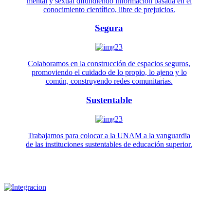
mental y sexual difundiendo información basada en el
conocimiento científico, libre de prejuicios.
Segura
Colaboramos en la construcción de espacios seguros,
promoviendo el cuidado de lo propio, lo ajeno y lo
común, construyendo redes comunitarias.
Sustentable
Trabajamos para colocar a la UNAM a la vanguardia
de las instituciones sustentables de educación superior.