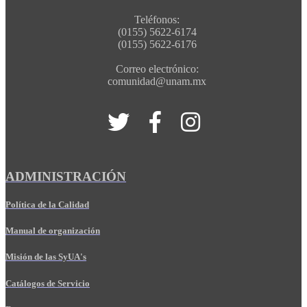
Teléfonos:
(0155) 5622-6174
(0155) 5622-6176
Correo electrónico:
comunidad@unam.mx
ADMINISTRACIÓN
Política de la Calidad
Manual de organización
Misión de las SyUA's
Catálogos de Servicio