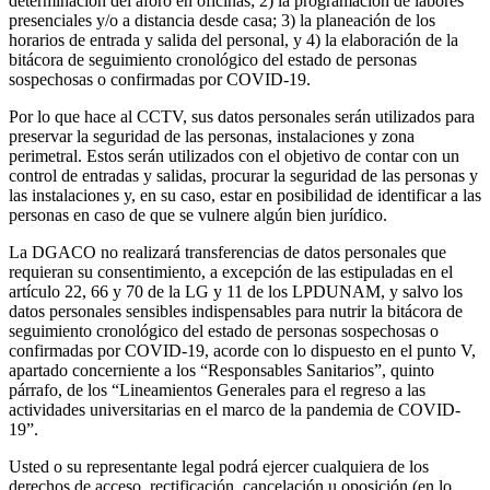
determinación del aforo en oficinas; 2) la programación de labores
presenciales y/o a distancia desde casa; 3) la planeación de los
horarios de entrada y salida del personal, y 4) la elaboración de la
bitácora de seguimiento cronológico del estado de personas
sospechosas o confirmadas por COVID-19.
Por lo que hace al CCTV, sus datos personales serán utilizados para
preservar la seguridad de las personas, instalaciones y zona
perimetral. Estos serán utilizados con el objetivo de contar con un
control de entradas y salidas, procurar la seguridad de las personas y
las instalaciones y, en su caso, estar en posibilidad de identificar a las
personas en caso de que se vulnere algún bien jurídico.
La DGACO no realizará transferencias de datos personales que
requieran su consentimiento, a excepción de las estipuladas en el
artículo 22, 66 y 70 de la LG y 11 de los LPDUNAM, y salvo los
datos personales sensibles indispensables para nutrir la bitácora de
seguimiento cronológico del estado de personas sospechosas o
confirmadas por COVID-19, acorde con lo dispuesto en el punto V,
apartado concerniente a los “Responsables Sanitarios”, quinto
párrafo, de los “Lineamientos Generales para el regreso a las
actividades universitarias en el marco de la pandemia de COVID-
19”.
Usted o su representante legal podrá ejercer cualquiera de los
derechos de acceso, rectificación, cancelación u oposición (en lo