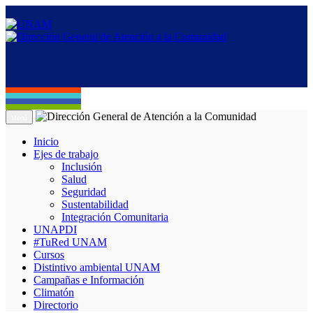
Menú
Inicio
Ejes de trabajo
Inclusión
Salud
Seguridad
Sustentabilidad
Integración Comunitaria
UNAPDI
#TuRed UNAM
Cursos
Distintivo ambiental UNAM
Campañas e Información
Climatón
Directorio