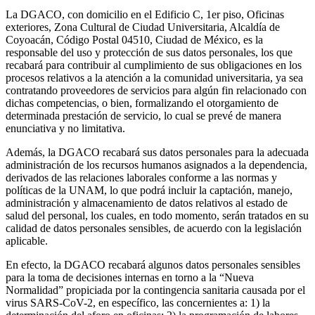
La DGACO, con domicilio en el Edificio C, 1er piso, Oficinas
exteriores, Zona Cultural de Ciudad Universitaria, Alcaldía de
Coyoacán, Código Postal 04510, Ciudad de México, es la
responsable del uso y protección de sus datos personales, los que
recabará para contribuir al cumplimiento de sus obligaciones en los
procesos relativos a la atención a la comunidad universitaria, ya sea
contratando proveedores de servicios para algún fin relacionado con
dichas competencias, o bien, formalizando el otorgamiento de
determinada prestación de servicio, lo cual se prevé de manera
enunciativa y no limitativa.
Además, la DGACO recabará sus datos personales para la adecuada
administración de los recursos humanos asignados a la dependencia,
derivados de las relaciones laborales conforme a las normas y
políticas de la UNAM, lo que podrá incluir la captación, manejo,
administración y almacenamiento de datos relativos al estado de
salud del personal, los cuales, en todo momento, serán tratados en su
calidad de datos personales sensibles, de acuerdo con la legislación
aplicable.
En efecto, la DGACO recabará algunos datos personales sensibles
para la toma de decisiones internas en torno a la “Nueva
Normalidad” propiciada por la contingencia sanitaria causada por el
virus SARS-CoV-2, en específico, las concernientes a: 1) la