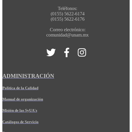
Teléfonos:
(0155) 5622-6174
(0155) 5622-6176
Correo electrónico:
comunidad@unam.mx
ADMINISTRACIÓN
Política de la Calidad
Manual de organización
Misión de las SyUA's
Catálogos de Servicio