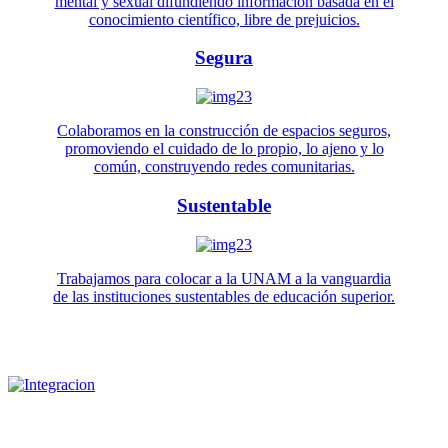
mental y sexual difundiendo información basada en el
conocimiento científico, libre de prejuicios.
Segura
Colaboramos en la construcción de espacios seguros,
promoviendo el cuidado de lo propio, lo ajeno y lo
común, construyendo redes comunitarias.
Sustentable
Trabajamos para colocar a la UNAM a la vanguardia
de las instituciones sustentables de educación superior.