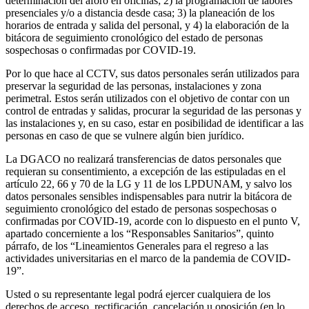
determinación del aforo en oficinas; 2) la programación de labores
presenciales y/o a distancia desde casa; 3) la planeación de los
horarios de entrada y salida del personal, y 4) la elaboración de la
bitácora de seguimiento cronológico del estado de personas
sospechosas o confirmadas por COVID-19.
Por lo que hace al CCTV, sus datos personales serán utilizados para
preservar la seguridad de las personas, instalaciones y zona
perimetral. Estos serán utilizados con el objetivo de contar con un
control de entradas y salidas, procurar la seguridad de las personas y
las instalaciones y, en su caso, estar en posibilidad de identificar a las
personas en caso de que se vulnere algún bien jurídico.
La DGACO no realizará transferencias de datos personales que
requieran su consentimiento, a excepción de las estipuladas en el
artículo 22, 66 y 70 de la LG y 11 de los LPDUNAM, y salvo los
datos personales sensibles indispensables para nutrir la bitácora de
seguimiento cronológico del estado de personas sospechosas o
confirmadas por COVID-19, acorde con lo dispuesto en el punto V,
apartado concerniente a los “Responsables Sanitarios”, quinto
párrafo, de los “Lineamientos Generales para el regreso a las
actividades universitarias en el marco de la pandemia de COVID-
19”.
Usted o su representante legal podrá ejercer cualquiera de los
derechos de acceso, rectificación, cancelación u oposición (en lo