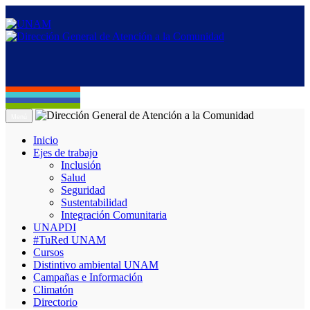
Menú
Inicio
Ejes de trabajo
Inclusión
Salud
Seguridad
Sustentabilidad
Integración Comunitaria
UNAPDI
#TuRed UNAM
Cursos
Distintivo ambiental UNAM
Campañas e Información
Climatón
Directorio