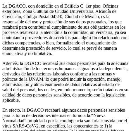
La DGACO, con domicilio en el Edificio C, 1er piso, Oficinas
exteriores, Zona Cultural de Ciudad Universitaria, Alcaldía de
Coyoacán, Código Postal 04510, Ciudad de México, es la
responsable del uso y protección de sus datos personales, los que
recabará para contribuir al cumplimiento de sus obligaciones en los
procesos relativos a la atención a la comunidad universitaria, ya sea
contratando proveedores de servicios para algún fin relacionado con
dichas competencias, o bien, formalizando el otorgamiento de
determinada prestación de servicio, lo cual se prevé de manera
enunciativa y no limitativa.
Además, la DGACO recabará sus datos personales para la adecuada
administración de los recursos humanos asignados a la dependencia,
derivados de las relaciones laborales conforme a las normas y
políticas de la UNAM, lo que podrá incluir la captación, manejo,
administración y almacenamiento de datos relativos al estado de
salud del personal, los cuales, en todo momento, serán tratados en su
calidad de datos personales sensibles, de acuerdo con la legislación
aplicable.
En efecto, la DGACO recabará algunos datos personales sensibles
para la toma de decisiones internas en torno a la “Nueva
Normalidad” propiciada por la contingencia sanitaria causada por el
virus SARS-CoV-2, en específico, las concernientes a: 1) la