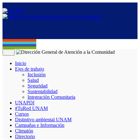
Menú
Inicio
Ejes de trabajo
Inclusión
Salud
Seguridad
Sustentabilidad
Integración Comunitaria
UNAPDI
#TuRed UNAM
Cursos
Distintivo ambiental UNAM
Campañas e Información
Climatón
Directorio