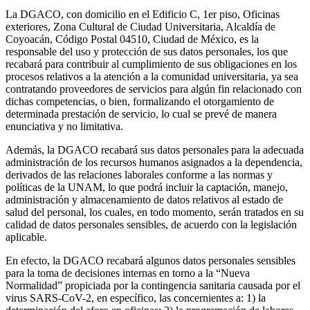
La DGACO, con domicilio en el Edificio C, 1er piso, Oficinas
exteriores, Zona Cultural de Ciudad Universitaria, Alcaldía de
Coyoacán, Código Postal 04510, Ciudad de México, es la
responsable del uso y protección de sus datos personales, los que
recabará para contribuir al cumplimiento de sus obligaciones en los
procesos relativos a la atención a la comunidad universitaria, ya sea
contratando proveedores de servicios para algún fin relacionado con
dichas competencias, o bien, formalizando el otorgamiento de
determinada prestación de servicio, lo cual se prevé de manera
enunciativa y no limitativa.
Además, la DGACO recabará sus datos personales para la adecuada
administración de los recursos humanos asignados a la dependencia,
derivados de las relaciones laborales conforme a las normas y
políticas de la UNAM, lo que podrá incluir la captación, manejo,
administración y almacenamiento de datos relativos al estado de
salud del personal, los cuales, en todo momento, serán tratados en su
calidad de datos personales sensibles, de acuerdo con la legislación
aplicable.
En efecto, la DGACO recabará algunos datos personales sensibles
para la toma de decisiones internas en torno a la “Nueva
Normalidad” propiciada por la contingencia sanitaria causada por el
virus SARS-CoV-2, en específico, las concernientes a: 1) la