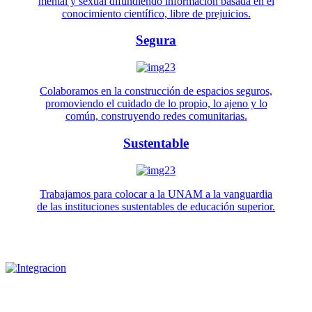
mental y sexual difundiendo información basada en el
conocimiento científico, libre de prejuicios.
Segura
Colaboramos en la construcción de espacios seguros,
promoviendo el cuidado de lo propio, lo ajeno y lo
común, construyendo redes comunitarias.
Sustentable
Trabajamos para colocar a la UNAM a la vanguardia
de las instituciones sustentables de educación superior.