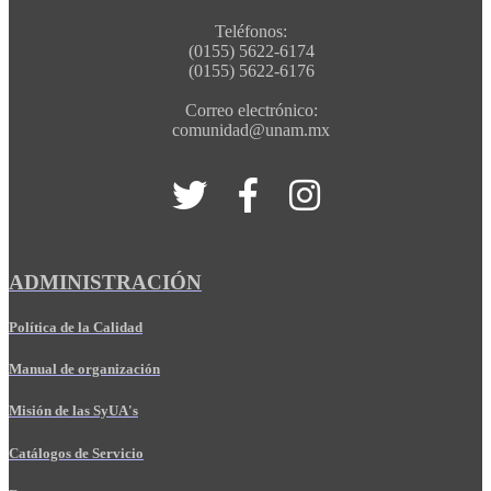
Teléfonos:
(0155) 5622-6174
(0155) 5622-6176
Correo electrónico:
comunidad@unam.mx
ADMINISTRACIÓN
Política de la Calidad
Manual de organización
Misión de las SyUA's
Catálogos de Servicio