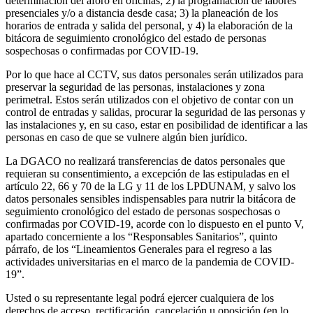
determinación del aforo en oficinas; 2) la programación de labores
presenciales y/o a distancia desde casa; 3) la planeación de los
horarios de entrada y salida del personal, y 4) la elaboración de la
bitácora de seguimiento cronológico del estado de personas
sospechosas o confirmadas por COVID-19.
Por lo que hace al CCTV, sus datos personales serán utilizados para
preservar la seguridad de las personas, instalaciones y zona
perimetral. Estos serán utilizados con el objetivo de contar con un
control de entradas y salidas, procurar la seguridad de las personas y
las instalaciones y, en su caso, estar en posibilidad de identificar a las
personas en caso de que se vulnere algún bien jurídico.
La DGACO no realizará transferencias de datos personales que
requieran su consentimiento, a excepción de las estipuladas en el
artículo 22, 66 y 70 de la LG y 11 de los LPDUNAM, y salvo los
datos personales sensibles indispensables para nutrir la bitácora de
seguimiento cronológico del estado de personas sospechosas o
confirmadas por COVID-19, acorde con lo dispuesto en el punto V,
apartado concerniente a los “Responsables Sanitarios”, quinto
párrafo, de los “Lineamientos Generales para el regreso a las
actividades universitarias en el marco de la pandemia de COVID-
19”.
Usted o su representante legal podrá ejercer cualquiera de los
derechos de acceso, rectificación, cancelación u oposición (en lo