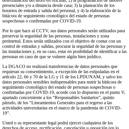
determinación del aforo en oficinas; 2) la programación de labores
presenciales y/o a distancia desde casa; 3) la planeación de los
horarios de entrada y salida del personal, y 4) la elaboración de la
bitácora de seguimiento cronológico del estado de personas
sospechosas o confirmadas por COVID-19.
Por lo que hace al CCTV, sus datos personales serán utilizados para
preservar la seguridad de las personas, instalaciones y zona
perimetral. Estos serán utilizados con el objetivo de contar con un
control de entradas y salidas, procurar la seguridad de las personas y
las instalaciones y, en su caso, estar en posibilidad de identificar a las
personas en caso de que se vulnere algún bien jurídico.
La DGACO no realizará transferencias de datos personales que
requieran su consentimiento, a excepción de las estipuladas en el
artículo 22, 66 y 70 de la LG y 11 de los LPDUNAM, y salvo los
datos personales sensibles indispensables para nutrir la bitácora de
seguimiento cronológico del estado de personas sospechosas o
confirmadas por COVID-19, acorde con lo dispuesto en el punto V,
apartado concerniente a los “Responsables Sanitarios”, quinto
párrafo, de los “Lineamientos Generales para el regreso a las
actividades universitarias en el marco de la pandemia de COVID-
19”.
Usted o su representante legal podrá ejercer cualquiera de los
derechos de acceso, rectificación, cancelación u oposición (en lo