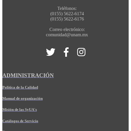
Teléfonos:
(0155) 5622-6174
(0155) 5622-6176
Correo electrónico:
comunidad@unam.mx
ADMINISTRACIÓN
Política de la Calidad
Manual de organización
Misión de las SyUA's
Catálogos de Servicio