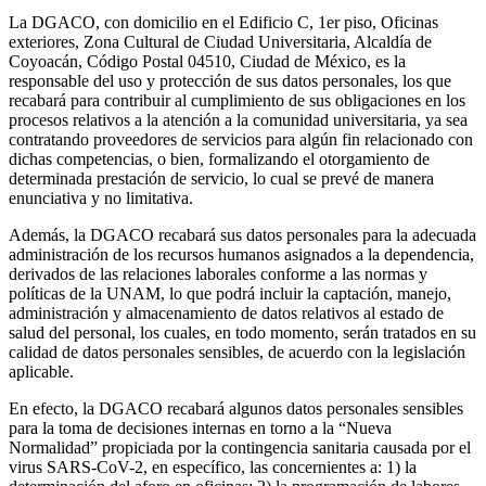
La DGACO, con domicilio en el Edificio C, 1er piso, Oficinas
exteriores, Zona Cultural de Ciudad Universitaria, Alcaldía de
Coyoacán, Código Postal 04510, Ciudad de México, es la
responsable del uso y protección de sus datos personales, los que
recabará para contribuir al cumplimiento de sus obligaciones en los
procesos relativos a la atención a la comunidad universitaria, ya sea
contratando proveedores de servicios para algún fin relacionado con
dichas competencias, o bien, formalizando el otorgamiento de
determinada prestación de servicio, lo cual se prevé de manera
enunciativa y no limitativa.
Además, la DGACO recabará sus datos personales para la adecuada
administración de los recursos humanos asignados a la dependencia,
derivados de las relaciones laborales conforme a las normas y
políticas de la UNAM, lo que podrá incluir la captación, manejo,
administración y almacenamiento de datos relativos al estado de
salud del personal, los cuales, en todo momento, serán tratados en su
calidad de datos personales sensibles, de acuerdo con la legislación
aplicable.
En efecto, la DGACO recabará algunos datos personales sensibles
para la toma de decisiones internas en torno a la “Nueva
Normalidad” propiciada por la contingencia sanitaria causada por el
virus SARS-CoV-2, en específico, las concernientes a: 1) la