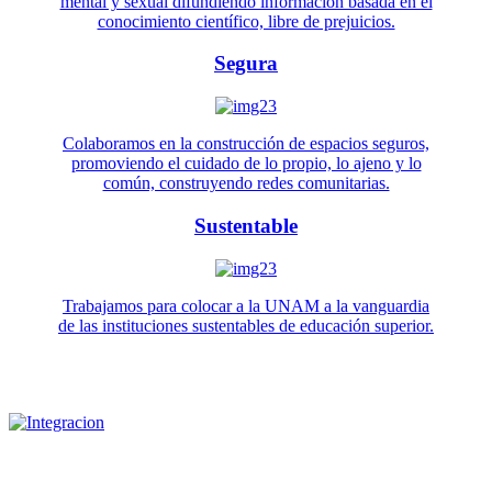
mental y sexual difundiendo información basada en el
conocimiento científico, libre de prejuicios.
Segura
Colaboramos en la construcción de espacios seguros,
promoviendo el cuidado de lo propio, lo ajeno y lo
común, construyendo redes comunitarias.
Sustentable
Trabajamos para colocar a la UNAM a la vanguardia
de las instituciones sustentables de educación superior.