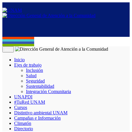
Menú
Inicio
Ejes de trabajo
Inclusión
Salud
Seguridad
Sustentabilidad
Integración Comunitaria
UNAPDI
#TuRed UNAM
Cursos
Distintivo ambiental UNAM
Campañas e Información
Climatón
Directorio