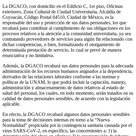
La DGACO, con domicilio en el Edificio C, 1er piso, Oficinas
exteriores, Zona Cultural de Ciudad Universitaria, Alcaldía de
Coyoacán, Código Postal 04510, Ciudad de México, es la
responsable del uso y protección de sus datos personales, los que
recabará para contribuir al cumplimiento de sus obligaciones en los
procesos relativos a la atención a la comunidad universitaria, ya sea
contratando proveedores de servicios para algún fin relacionado con
dichas competencias, o bien, formalizando el otorgamiento de
determinada prestación de servicio, lo cual se prevé de manera
enunciativa y no limitativa.
Además, la DGACO recabará sus datos personales para la adecuada
administración de los recursos humanos asignados a la dependencia,
derivados de las relaciones laborales conforme a las normas y
políticas de la UNAM, lo que podrá incluir la captación, manejo,
administración y almacenamiento de datos relativos al estado de
salud del personal, los cuales, en todo momento, serán tratados en su
calidad de datos personales sensibles, de acuerdo con la legislación
aplicable.
En efecto, la DGACO recabará algunos datos personales sensibles
para la toma de decisiones internas en torno a la “Nueva
Normalidad” propiciada por la contingencia sanitaria causada por el
virus SARS-CoV-2, en específico, las concernientes a: 1) la