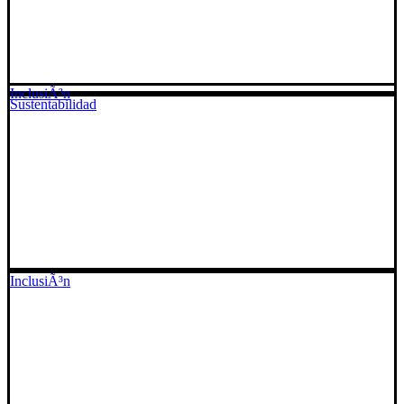
InclusiÃ³n
Sustentabilidad
InclusiÃ³n