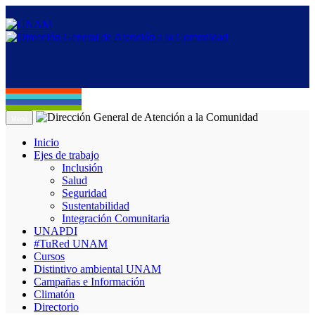
Menú
Inicio
Ejes de trabajo
Inclusión
Salud
Seguridad
Sustentabilidad
Integración Comunitaria
UNAPDI
#TuRed UNAM
Cursos
Distintivo ambiental UNAM
Campañas e Información
Climatón
Directorio