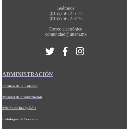
Teléfonos:
(0155) 5622-6174
(0155) 5622-6176
Correo electrónico:
comunidad@unam.mx
ADMINISTRACIÓN
Política de la Calidad
Manual de organización
Misión de las SyUA's
Catálogos de Servicio