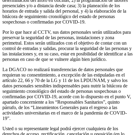
determinación del aforo en oficinas; 2) la programación de labores
presenciales y/o a distancia desde casa; 3) la planeación de los
horarios de entrada y salida del personal, y 4) la elaboración de la
bitácora de seguimiento cronológico del estado de personas
sospechosas o confirmadas por COVID-19.
Por lo que hace al CCTV, sus datos personales serán utilizados para
preservar la seguridad de las personas, instalaciones y zona
perimetral. Estos serán utilizados con el objetivo de contar con un
control de entradas y salidas, procurar la seguridad de las personas y
las instalaciones y, en su caso, estar en posibilidad de identificar a las
personas en caso de que se vulnere algún bien jurídico.
La DGACO no realizará transferencias de datos personales que
requieran su consentimiento, a excepción de las estipuladas en el
artículo 22, 66 y 70 de la LG y 11 de los LPDUNAM, y salvo los
datos personales sensibles indispensables para nutrir la bitácora de
seguimiento cronológico del estado de personas sospechosas o
confirmadas por COVID-19, acorde con lo dispuesto en el punto V,
apartado concerniente a los “Responsables Sanitarios”, quinto
párrafo, de los “Lineamientos Generales para el regreso a las
actividades universitarias en el marco de la pandemia de COVID-
19”.
Usted o su representante legal podrá ejercer cualquiera de los
derechos de acceso, rectificación, cancelación u oposición (en lo