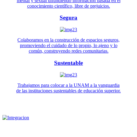
mental y sexual difundiendo información basada en el
conocimiento científico, libre de prejuicios.
Segura
Colaboramos en la construcción de espacios seguros,
promoviendo el cuidado de lo propio, lo ajeno y lo
común, construyendo redes comunitarias.
Sustentable
Trabajamos para colocar a la UNAM a la vanguardia
de las instituciones sustentables de educación superior.