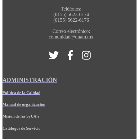
Teléfonos:
(0155) 5622-6174
(0155) 5622-6176
Correo electrónico:
comunidad@unam.mx
ADMINISTRACIÓN
Política de la Calidad
Manual de organización
Misión de las SyUA's
Catálogos de Servicio