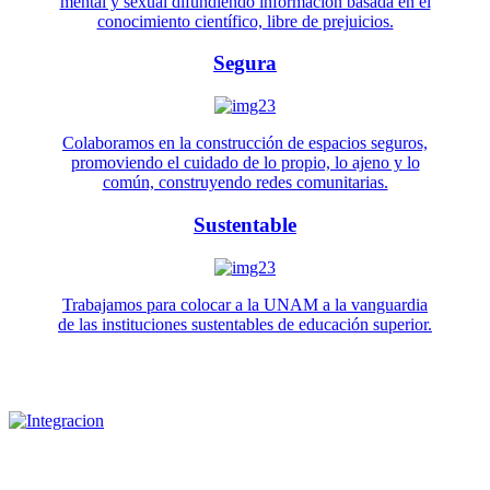
mental y sexual difundiendo información basada en el
conocimiento científico, libre de prejuicios.
Segura
Colaboramos en la construcción de espacios seguros,
promoviendo el cuidado de lo propio, lo ajeno y lo
común, construyendo redes comunitarias.
Sustentable
Trabajamos para colocar a la UNAM a la vanguardia
de las instituciones sustentables de educación superior.