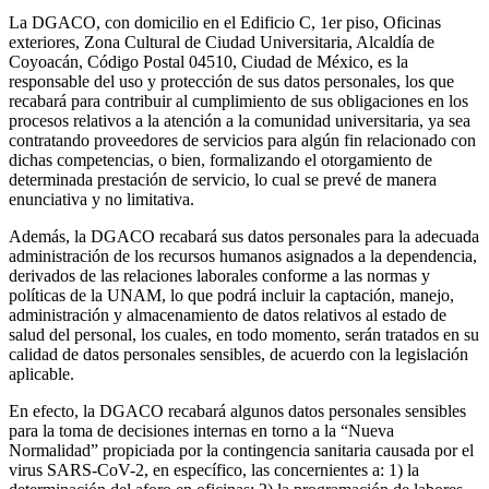
La DGACO, con domicilio en el Edificio C, 1er piso, Oficinas
exteriores, Zona Cultural de Ciudad Universitaria, Alcaldía de
Coyoacán, Código Postal 04510, Ciudad de México, es la
responsable del uso y protección de sus datos personales, los que
recabará para contribuir al cumplimiento de sus obligaciones en los
procesos relativos a la atención a la comunidad universitaria, ya sea
contratando proveedores de servicios para algún fin relacionado con
dichas competencias, o bien, formalizando el otorgamiento de
determinada prestación de servicio, lo cual se prevé de manera
enunciativa y no limitativa.
Además, la DGACO recabará sus datos personales para la adecuada
administración de los recursos humanos asignados a la dependencia,
derivados de las relaciones laborales conforme a las normas y
políticas de la UNAM, lo que podrá incluir la captación, manejo,
administración y almacenamiento de datos relativos al estado de
salud del personal, los cuales, en todo momento, serán tratados en su
calidad de datos personales sensibles, de acuerdo con la legislación
aplicable.
En efecto, la DGACO recabará algunos datos personales sensibles
para la toma de decisiones internas en torno a la “Nueva
Normalidad” propiciada por la contingencia sanitaria causada por el
virus SARS-CoV-2, en específico, las concernientes a: 1) la