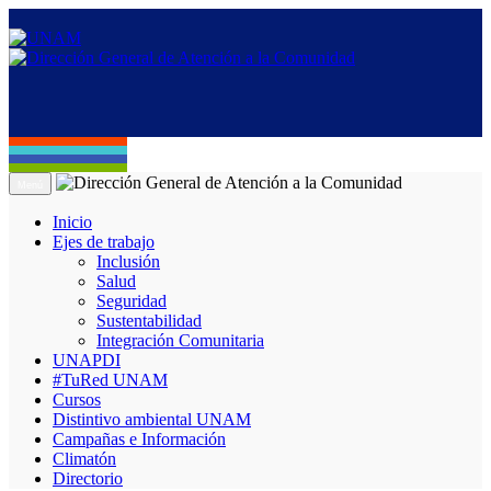
Menú
Inicio
Ejes de trabajo
Inclusión
Salud
Seguridad
Sustentabilidad
Integración Comunitaria
UNAPDI
#TuRed UNAM
Cursos
Distintivo ambiental UNAM
Campañas e Información
Climatón
Directorio