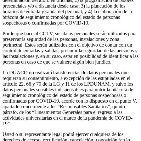
determinación del aforo en oficinas; 2) la programación de labores
presenciales y/o a distancia desde casa; 3) la planeación de los
horarios de entrada y salida del personal, y 4) la elaboración de la
bitácora de seguimiento cronológico del estado de personas
sospechosas o confirmadas por COVID-19.
Por lo que hace al CCTV, sus datos personales serán utilizados para
preservar la seguridad de las personas, instalaciones y zona
perimetral. Estos serán utilizados con el objetivo de contar con un
control de entradas y salidas, procurar la seguridad de las personas y
las instalaciones y, en su caso, estar en posibilidad de identificar a las
personas en caso de que se vulnere algún bien jurídico.
La DGACO no realizará transferencias de datos personales que
requieran su consentimiento, a excepción de las estipuladas en el
artículo 22, 66 y 70 de la LG y 11 de los LPDUNAM, y salvo los
datos personales sensibles indispensables para nutrir la bitácora de
seguimiento cronológico del estado de personas sospechosas o
confirmadas por COVID-19, acorde con lo dispuesto en el punto V,
apartado concerniente a los “Responsables Sanitarios”, quinto
párrafo, de los “Lineamientos Generales para el regreso a las
actividades universitarias en el marco de la pandemia de COVID-
19”.
Usted o su representante legal podrá ejercer cualquiera de los
derechos de acceso, rectificación, cancelación u oposición (en lo