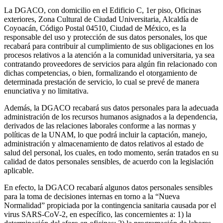
La DGACO, con domicilio en el Edificio C, 1er piso, Oficinas
exteriores, Zona Cultural de Ciudad Universitaria, Alcaldía de
Coyoacán, Código Postal 04510, Ciudad de México, es la
responsable del uso y protección de sus datos personales, los que
recabará para contribuir al cumplimiento de sus obligaciones en los
procesos relativos a la atención a la comunidad universitaria, ya sea
contratando proveedores de servicios para algún fin relacionado con
dichas competencias, o bien, formalizando el otorgamiento de
determinada prestación de servicio, lo cual se prevé de manera
enunciativa y no limitativa.
Además, la DGACO recabará sus datos personales para la adecuada
administración de los recursos humanos asignados a la dependencia,
derivados de las relaciones laborales conforme a las normas y
políticas de la UNAM, lo que podrá incluir la captación, manejo,
administración y almacenamiento de datos relativos al estado de
salud del personal, los cuales, en todo momento, serán tratados en su
calidad de datos personales sensibles, de acuerdo con la legislación
aplicable.
En efecto, la DGACO recabará algunos datos personales sensibles
para la toma de decisiones internas en torno a la “Nueva
Normalidad” propiciada por la contingencia sanitaria causada por el
virus SARS-CoV-2, en específico, las concernientes a: 1) la