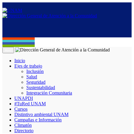
Menú
Inicio
Ejes de trabajo
Inclusión
Salud
Seguridad
Sustentabilidad
Integración Comunitaria
UNAPDI
#TuRed UNAM
Cursos
Distintivo ambiental UNAM
Campañas e Información
Climatón
Directorio