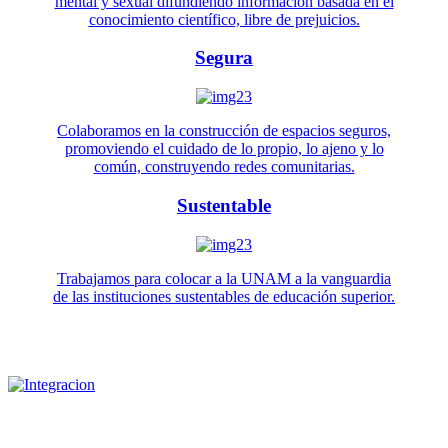
mental y sexual difundiendo información basada en el
conocimiento científico, libre de prejuicios.
Segura
Colaboramos en la construcción de espacios seguros,
promoviendo el cuidado de lo propio, lo ajeno y lo
común, construyendo redes comunitarias.
Sustentable
Trabajamos para colocar a la UNAM a la vanguardia
de las instituciones sustentables de educación superior.