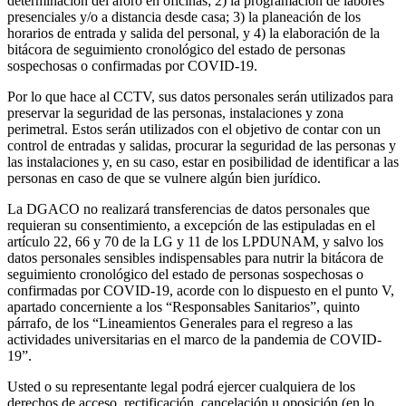
determinación del aforo en oficinas; 2) la programación de labores
presenciales y/o a distancia desde casa; 3) la planeación de los
horarios de entrada y salida del personal, y 4) la elaboración de la
bitácora de seguimiento cronológico del estado de personas
sospechosas o confirmadas por COVID-19.
Por lo que hace al CCTV, sus datos personales serán utilizados para
preservar la seguridad de las personas, instalaciones y zona
perimetral. Estos serán utilizados con el objetivo de contar con un
control de entradas y salidas, procurar la seguridad de las personas y
las instalaciones y, en su caso, estar en posibilidad de identificar a las
personas en caso de que se vulnere algún bien jurídico.
La DGACO no realizará transferencias de datos personales que
requieran su consentimiento, a excepción de las estipuladas en el
artículo 22, 66 y 70 de la LG y 11 de los LPDUNAM, y salvo los
datos personales sensibles indispensables para nutrir la bitácora de
seguimiento cronológico del estado de personas sospechosas o
confirmadas por COVID-19, acorde con lo dispuesto en el punto V,
apartado concerniente a los “Responsables Sanitarios”, quinto
párrafo, de los “Lineamientos Generales para el regreso a las
actividades universitarias en el marco de la pandemia de COVID-
19”.
Usted o su representante legal podrá ejercer cualquiera de los
derechos de acceso, rectificación, cancelación u oposición (en lo