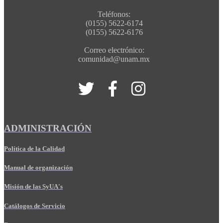
Teléfonos:
(0155) 5622-6174
(0155) 5622-6176
Correo electrónico:
comunidad@unam.mx
ADMINISTRACIÓN
Política de la Calidad
Manual de organización
Misión de las SyUA's
Catálogos de Servicio