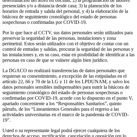
determinación del aforo en oficinas; 2) la programación de labores
presenciales y/o a distancia desde casa; 3) la planeación de los
horarios de entrada y salida del personal, y 4) la elaboración de la
bitácora de seguimiento cronológico del estado de personas
sospechosas o confirmadas por COVID-19.
Por lo que hace al CCTV, sus datos personales serán utilizados para
preservar la seguridad de las personas, instalaciones y zona
perimetral. Estos serán utilizados con el objetivo de contar con un
control de entradas y salidas, procurar la seguridad de las personas y
las instalaciones y, en su caso, estar en posibilidad de identificar a las
personas en caso de que se vulnere algún bien jurídico.
La DGACO no realizará transferencias de datos personales que
requieran su consentimiento, a excepción de las estipuladas en el
artículo 22, 66 y 70 de la LG y 11 de los LPDUNAM, y salvo los
datos personales sensibles indispensables para nutrir la bitácora de
seguimiento cronológico del estado de personas sospechosas o
confirmadas por COVID-19, acorde con lo dispuesto en el punto V,
apartado concerniente a los “Responsables Sanitarios”, quinto
párrafo, de los “Lineamientos Generales para el regreso a las
actividades universitarias en el marco de la pandemia de COVID-
19”.
Usted o su representante legal podrá ejercer cualquiera de los
derechos de acceso, rectificación, cancelación u oposición (en lo