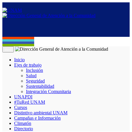
Menú
Inicio
Ejes de trabajo
Inclusión
Salud
Seguridad
Sustentabilidad
Integración Comunitaria
UNAPDI
#TuRed UNAM
Cursos
Distintivo ambiental UNAM
Campañas e Información
Climatón
Directorio