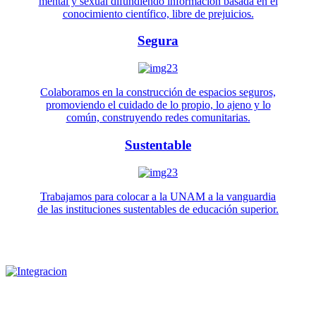
mental y sexual difundiendo información basada en el
conocimiento científico, libre de prejuicios.
Segura
Colaboramos en la construcción de espacios seguros,
promoviendo el cuidado de lo propio, lo ajeno y lo
común, construyendo redes comunitarias.
Sustentable
Trabajamos para colocar a la UNAM a la vanguardia
de las instituciones sustentables de educación superior.