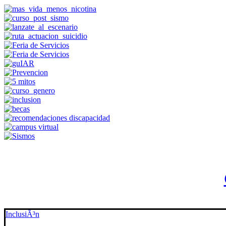
InclusiÃ³n