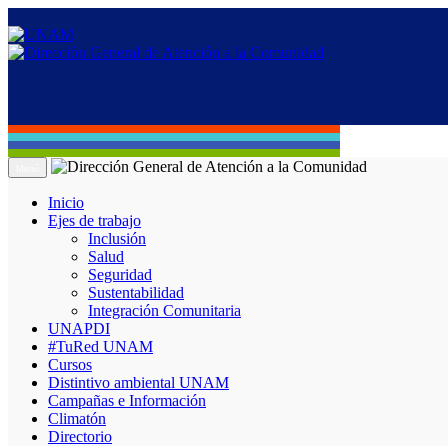
Menú
Inicio
Ejes de trabajo
Inclusión
Salud
Seguridad
Sustentabilidad
Integración Comunitaria
UNAPDI
#TuRed UNAM
Cursos
Distintivo ambiental UNAM
Campañas e Información
Climatón
Directorio