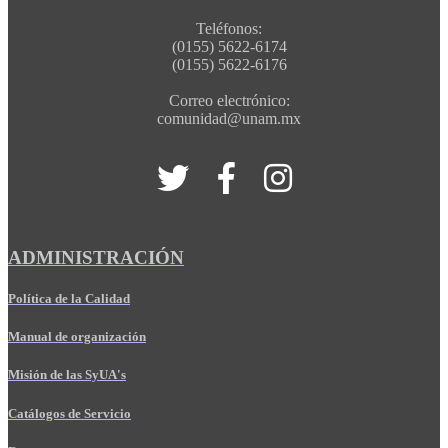
Teléfonos:
(0155) 5622-6174
(0155) 5622-6176
Correo electrónico:
comunidad@unam.mx
ADMINISTRACIÓN
Política de la Calidad
Manual de organización
Misión de las SyUA's
Catálogos de Servicio