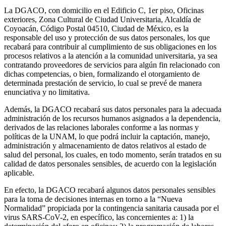
La DGACO, con domicilio en el Edificio C, 1er piso, Oficinas
exteriores, Zona Cultural de Ciudad Universitaria, Alcaldía de
Coyoacán, Código Postal 04510, Ciudad de México, es la
responsable del uso y protección de sus datos personales, los que
recabará para contribuir al cumplimiento de sus obligaciones en los
procesos relativos a la atención a la comunidad universitaria, ya sea
contratando proveedores de servicios para algún fin relacionado con
dichas competencias, o bien, formalizando el otorgamiento de
determinada prestación de servicio, lo cual se prevé de manera
enunciativa y no limitativa.
Además, la DGACO recabará sus datos personales para la adecuada
administración de los recursos humanos asignados a la dependencia,
derivados de las relaciones laborales conforme a las normas y
políticas de la UNAM, lo que podrá incluir la captación, manejo,
administración y almacenamiento de datos relativos al estado de
salud del personal, los cuales, en todo momento, serán tratados en su
calidad de datos personales sensibles, de acuerdo con la legislación
aplicable.
En efecto, la DGACO recabará algunos datos personales sensibles
para la toma de decisiones internas en torno a la “Nueva
Normalidad” propiciada por la contingencia sanitaria causada por el
virus SARS-CoV-2, en específico, las concernientes a: 1) la