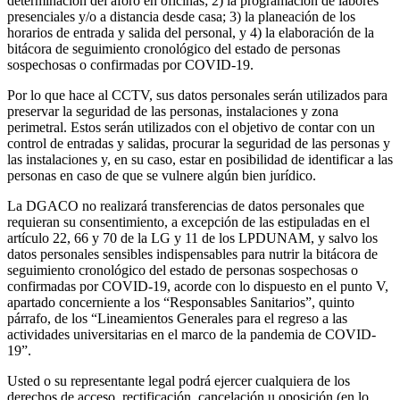
determinación del aforo en oficinas; 2) la programación de labores
presenciales y/o a distancia desde casa; 3) la planeación de los
horarios de entrada y salida del personal, y 4) la elaboración de la
bitácora de seguimiento cronológico del estado de personas
sospechosas o confirmadas por COVID-19.
Por lo que hace al CCTV, sus datos personales serán utilizados para
preservar la seguridad de las personas, instalaciones y zona
perimetral. Estos serán utilizados con el objetivo de contar con un
control de entradas y salidas, procurar la seguridad de las personas y
las instalaciones y, en su caso, estar en posibilidad de identificar a las
personas en caso de que se vulnere algún bien jurídico.
La DGACO no realizará transferencias de datos personales que
requieran su consentimiento, a excepción de las estipuladas en el
artículo 22, 66 y 70 de la LG y 11 de los LPDUNAM, y salvo los
datos personales sensibles indispensables para nutrir la bitácora de
seguimiento cronológico del estado de personas sospechosas o
confirmadas por COVID-19, acorde con lo dispuesto en el punto V,
apartado concerniente a los “Responsables Sanitarios”, quinto
párrafo, de los “Lineamientos Generales para el regreso a las
actividades universitarias en el marco de la pandemia de COVID-
19”.
Usted o su representante legal podrá ejercer cualquiera de los
derechos de acceso, rectificación, cancelación u oposición (en lo