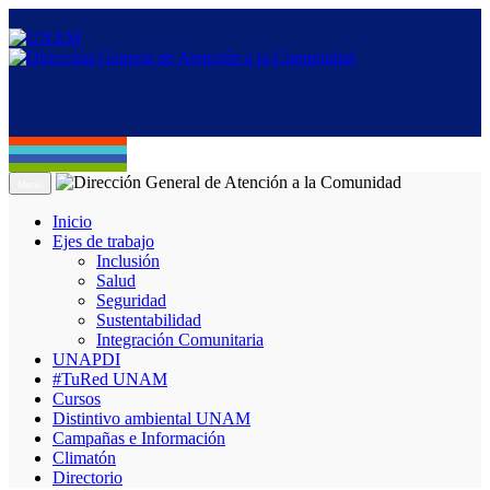
Menú
Inicio
Ejes de trabajo
Inclusión
Salud
Seguridad
Sustentabilidad
Integración Comunitaria
UNAPDI
#TuRed UNAM
Cursos
Distintivo ambiental UNAM
Campañas e Información
Climatón
Directorio