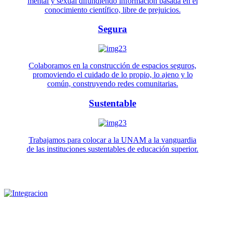
mental y sexual difundiendo información basada en el
conocimiento científico, libre de prejuicios.
Segura
Colaboramos en la construcción de espacios seguros,
promoviendo el cuidado de lo propio, lo ajeno y lo
común, construyendo redes comunitarias.
Sustentable
Trabajamos para colocar a la UNAM a la vanguardia
de las instituciones sustentables de educación superior.