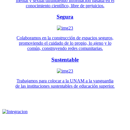
mental y sexual difundiendo información basada en el
conocimiento científico, libre de prejuicios.
Segura
Colaboramos en la construcción de espacios seguros,
promoviendo el cuidado de lo propio, lo ajeno y lo
común, construyendo redes comunitarias.
Sustentable
Trabajamos para colocar a la UNAM a la vanguardia
de las instituciones sustentables de educación superior.