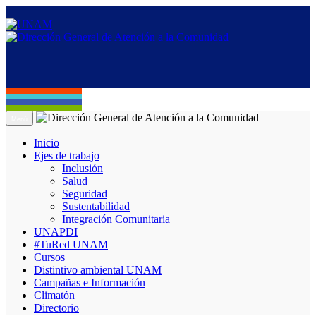
Menú
Inicio
Ejes de trabajo
Inclusión
Salud
Seguridad
Sustentabilidad
Integración Comunitaria
UNAPDI
#TuRed UNAM
Cursos
Distintivo ambiental UNAM
Campañas e Información
Climatón
Directorio