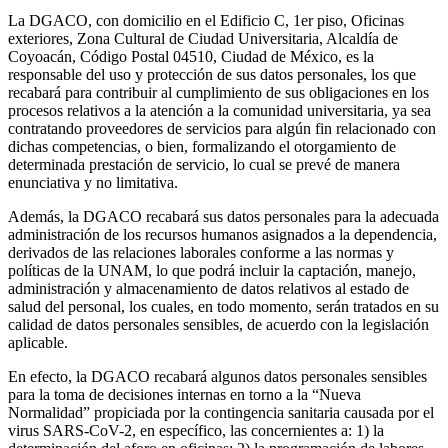
La DGACO, con domicilio en el Edificio C, 1er piso, Oficinas
exteriores, Zona Cultural de Ciudad Universitaria, Alcaldía de
Coyoacán, Código Postal 04510, Ciudad de México, es la
responsable del uso y protección de sus datos personales, los que
recabará para contribuir al cumplimiento de sus obligaciones en los
procesos relativos a la atención a la comunidad universitaria, ya sea
contratando proveedores de servicios para algún fin relacionado con
dichas competencias, o bien, formalizando el otorgamiento de
determinada prestación de servicio, lo cual se prevé de manera
enunciativa y no limitativa.
Además, la DGACO recabará sus datos personales para la adecuada
administración de los recursos humanos asignados a la dependencia,
derivados de las relaciones laborales conforme a las normas y
políticas de la UNAM, lo que podrá incluir la captación, manejo,
administración y almacenamiento de datos relativos al estado de
salud del personal, los cuales, en todo momento, serán tratados en su
calidad de datos personales sensibles, de acuerdo con la legislación
aplicable.
En efecto, la DGACO recabará algunos datos personales sensibles
para la toma de decisiones internas en torno a la “Nueva
Normalidad” propiciada por la contingencia sanitaria causada por el
virus SARS-CoV-2, en específico, las concernientes a: 1) la