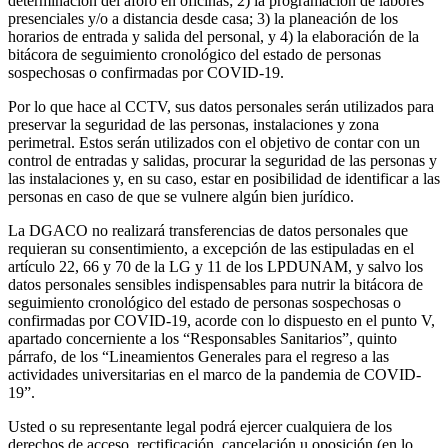
determinación del aforo en oficinas; 2) la programación de labores
presenciales y/o a distancia desde casa; 3) la planeación de los
horarios de entrada y salida del personal, y 4) la elaboración de la
bitácora de seguimiento cronológico del estado de personas
sospechosas o confirmadas por COVID-19.
Por lo que hace al CCTV, sus datos personales serán utilizados para
preservar la seguridad de las personas, instalaciones y zona
perimetral. Estos serán utilizados con el objetivo de contar con un
control de entradas y salidas, procurar la seguridad de las personas y
las instalaciones y, en su caso, estar en posibilidad de identificar a las
personas en caso de que se vulnere algún bien jurídico.
La DGACO no realizará transferencias de datos personales que
requieran su consentimiento, a excepción de las estipuladas en el
artículo 22, 66 y 70 de la LG y 11 de los LPDUNAM, y salvo los
datos personales sensibles indispensables para nutrir la bitácora de
seguimiento cronológico del estado de personas sospechosas o
confirmadas por COVID-19, acorde con lo dispuesto en el punto V,
apartado concerniente a los “Responsables Sanitarios”, quinto
párrafo, de los “Lineamientos Generales para el regreso a las
actividades universitarias en el marco de la pandemia de COVID-
19”.
Usted o su representante legal podrá ejercer cualquiera de los
derechos de acceso, rectificación, cancelación u oposición (en lo