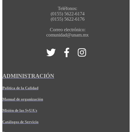
Teléfonos:
(0155) 5622-6174
(0155) 5622-6176
Correo electrónico:
comunidad@unam.mx
ADMINISTRACIÓN
Política de la Calidad
Manual de organización
Misión de las SyUA's
Catálogos de Servicio