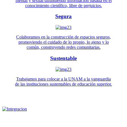
mental y sexual difundiendo información basada en el
conocimiento científico, libre de prejuicios.
Segura
Colaboramos en la construcción de espacios seguros,
promoviendo el cuidado de lo propio, lo ajeno y lo
común, construyendo redes comunitarias.
Sustentable
Trabajamos para colocar a la UNAM a la vanguardia
de las instituciones sustentables de educación superior.