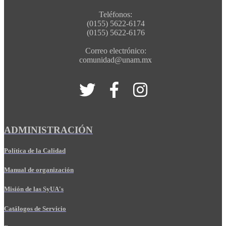
Teléfonos:
(0155) 5622-6174
(0155) 5622-6176
Correo electrónico:
comunidad@unam.mx
ADMINISTRACIÓN
Política de la Calidad
Manual de organización
Misión de las SyUA's
Catálogos de Servicio