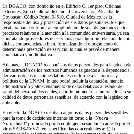
La DGACO, con domicilio en el Edificio C, 1er piso, Oficinas
exteriores, Zona Cultural de Ciudad Universitaria, Alcaldía de
Coyoacán, Código Postal 04510, Ciudad de México, es la
responsable del uso y protección de sus datos personales, los que
recabará para contribuir al cumplimiento de sus obligaciones en los
procesos relativos a la atención a la comunidad universitaria, ya sea
contratando proveedores de servicios para algún fin relacionado con
dichas competencias, o bien, formalizando el otorgamiento de
determinada prestación de servicio, lo cual se prevé de manera
enunciativa y no limitativa.
Además, la DGACO recabará sus datos personales para la adecuada
administración de los recursos humanos asignados a la dependencia,
derivados de las relaciones laborales conforme a las normas y
políticas de la UNAM, lo que podrá incluir la captación, manejo,
administración y almacenamiento de datos relativos al estado de
salud del personal, los cuales, en todo momento, serán tratados en su
calidad de datos personales sensibles, de acuerdo con la legislación
aplicable.
En efecto, la DGACO recabará algunos datos personales sensibles
para la toma de decisiones internas en torno a la “Nueva
Normalidad” propiciada por la contingencia sanitaria causada por el
virus SARS-CoV-2, en específico, las concernientes a: 1) la