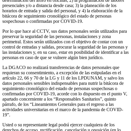
determinación del aforo en oficinas; 2) la programación de labores
presenciales y/o a distancia desde casa; 3) la planeación de los
horarios de entrada y salida del personal, y 4) la elaboración de la
bitácora de seguimiento cronológico del estado de personas
sospechosas o confirmadas por COVID-19.
Por lo que hace al CCTV, sus datos personales serán utilizados para
preservar la seguridad de las personas, instalaciones y zona
perimetral. Estos serán utilizados con el objetivo de contar con un
control de entradas y salidas, procurar la seguridad de las personas y
las instalaciones y, en su caso, estar en posibilidad de identificar a las
personas en caso de que se vulnere algún bien jurídico.
La DGACO no realizará transferencias de datos personales que
requieran su consentimiento, a excepción de las estipuladas en el
artículo 22, 66 y 70 de la LG y 11 de los LPDUNAM, y salvo los
datos personales sensibles indispensables para nutrir la bitácora de
seguimiento cronológico del estado de personas sospechosas o
confirmadas por COVID-19, acorde con lo dispuesto en el punto V,
apartado concerniente a los “Responsables Sanitarios”, quinto
párrafo, de los “Lineamientos Generales para el regreso a las
actividades universitarias en el marco de la pandemia de COVID-
19”.
Usted o su representante legal podrá ejercer cualquiera de los
derechos de acceso, rectificación, cancelación u oposición (en lo