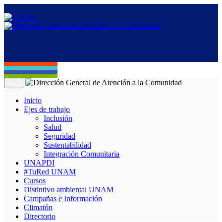
Menú
Inicio
Ejes de trabajo
Inclusión
Salud
Seguridad
Sustentabilidad
Integración Comunitaria
UNAPDI
#TuRed UNAM
Cursos
Distintivo ambiental UNAM
Campañas e Información
Climatón
Directorio