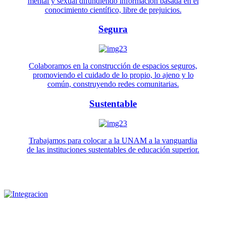
mental y sexual difundiendo información basada en el
conocimiento científico, libre de prejuicios.
Segura
Colaboramos en la construcción de espacios seguros,
promoviendo el cuidado de lo propio, lo ajeno y lo
común, construyendo redes comunitarias.
Sustentable
Trabajamos para colocar a la UNAM a la vanguardia
de las instituciones sustentables de educación superior.