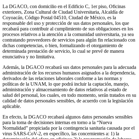
La DGACO, con domicilio en el Edificio C, 1er piso, Oficinas
exteriores, Zona Cultural de Ciudad Universitaria, Alcaldía de
Coyoacán, Código Postal 04510, Ciudad de México, es la
responsable del uso y protección de sus datos personales, los que
recabará para contribuir al cumplimiento de sus obligaciones en los
procesos relativos a la atención a la comunidad universitaria, ya sea
contratando proveedores de servicios para algún fin relacionado con
dichas competencias, o bien, formalizando el otorgamiento de
determinada prestación de servicio, lo cual se prevé de manera
enunciativa y no limitativa.
Además, la DGACO recabará sus datos personales para la adecuada
administración de los recursos humanos asignados a la dependencia,
derivados de las relaciones laborales conforme a las normas y
políticas de la UNAM, lo que podrá incluir la captación, manejo,
administración y almacenamiento de datos relativos al estado de
salud del personal, los cuales, en todo momento, serán tratados en su
calidad de datos personales sensibles, de acuerdo con la legislación
aplicable.
En efecto, la DGACO recabará algunos datos personales sensibles
para la toma de decisiones internas en torno a la “Nueva
Normalidad” propiciada por la contingencia sanitaria causada por el
virus SARS-CoV-2, en específico, las concernientes a: 1) la