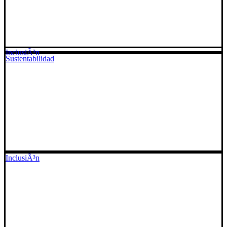
InclusiÃ³n
Sustentabilidad
InclusiÃ³n