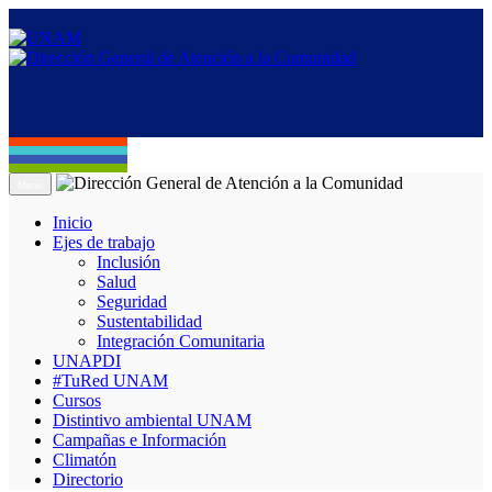
Menú
Inicio
Ejes de trabajo
Inclusión
Salud
Seguridad
Sustentabilidad
Integración Comunitaria
UNAPDI
#TuRed UNAM
Cursos
Distintivo ambiental UNAM
Campañas e Información
Climatón
Directorio