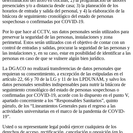
determinación del aforo en oficinas; 2) la programación de labores
presenciales y/o a distancia desde casa; 3) la planeación de los
horarios de entrada y salida del personal, y 4) la elaboración de la
bitácora de seguimiento cronológico del estado de personas
sospechosas o confirmadas por COVID-19.
Por lo que hace al CCTV, sus datos personales serán utilizados para
preservar la seguridad de las personas, instalaciones y zona
perimetral. Estos serán utilizados con el objetivo de contar con un
control de entradas y salidas, procurar la seguridad de las personas y
las instalaciones y, en su caso, estar en posibilidad de identificar a las
personas en caso de que se vulnere algún bien jurídico.
La DGACO no realizará transferencias de datos personales que
requieran su consentimiento, a excepción de las estipuladas en el
artículo 22, 66 y 70 de la LG y 11 de los LPDUNAM, y salvo los
datos personales sensibles indispensables para nutrir la bitácora de
seguimiento cronológico del estado de personas sospechosas o
confirmadas por COVID-19, acorde con lo dispuesto en el punto V,
apartado concerniente a los “Responsables Sanitarios”, quinto
párrafo, de los “Lineamientos Generales para el regreso a las
actividades universitarias en el marco de la pandemia de COVID-
19”.
Usted o su representante legal podrá ejercer cualquiera de los
derechos de acceso, rectificación, cancelación u oposición (en lo