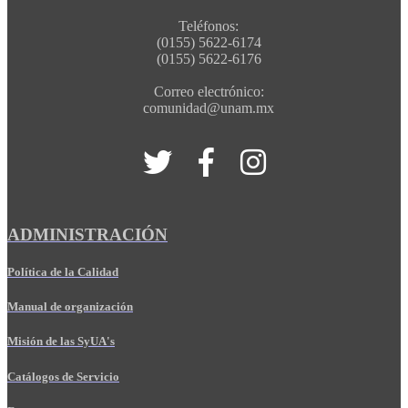
Teléfonos:
(0155) 5622-6174
(0155) 5622-6176
Correo electrónico:
comunidad@unam.mx
ADMINISTRACIÓN
Política de la Calidad
Manual de organización
Misión de las SyUA's
Catálogos de Servicio