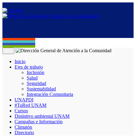
Menú
Inicio
Ejes de trabajo
Inclusión
Salud
Seguridad
Sustentabilidad
Integración Comunitaria
UNAPDI
#TuRed UNAM
Cursos
Distintivo ambiental UNAM
Campañas e Información
Climatón
Directorio