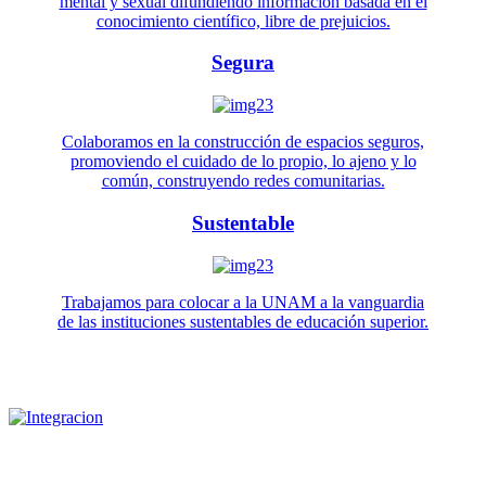
mental y sexual difundiendo información basada en el
conocimiento científico, libre de prejuicios.
Segura
Colaboramos en la construcción de espacios seguros,
promoviendo el cuidado de lo propio, lo ajeno y lo
común, construyendo redes comunitarias.
Sustentable
Trabajamos para colocar a la UNAM a la vanguardia
de las instituciones sustentables de educación superior.