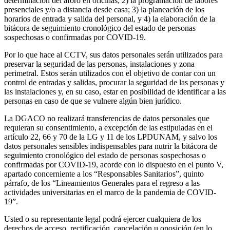
determinación del aforo en oficinas; 2) la programación de labores
presenciales y/o a distancia desde casa; 3) la planeación de los
horarios de entrada y salida del personal, y 4) la elaboración de la
bitácora de seguimiento cronológico del estado de personas
sospechosas o confirmadas por COVID-19.
Por lo que hace al CCTV, sus datos personales serán utilizados para
preservar la seguridad de las personas, instalaciones y zona
perimetral. Estos serán utilizados con el objetivo de contar con un
control de entradas y salidas, procurar la seguridad de las personas y
las instalaciones y, en su caso, estar en posibilidad de identificar a las
personas en caso de que se vulnere algún bien jurídico.
La DGACO no realizará transferencias de datos personales que
requieran su consentimiento, a excepción de las estipuladas en el
artículo 22, 66 y 70 de la LG y 11 de los LPDUNAM, y salvo los
datos personales sensibles indispensables para nutrir la bitácora de
seguimiento cronológico del estado de personas sospechosas o
confirmadas por COVID-19, acorde con lo dispuesto en el punto V,
apartado concerniente a los “Responsables Sanitarios”, quinto
párrafo, de los “Lineamientos Generales para el regreso a las
actividades universitarias en el marco de la pandemia de COVID-
19”.
Usted o su representante legal podrá ejercer cualquiera de los
derechos de acceso, rectificación, cancelación u oposición (en lo