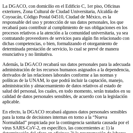
La DGACO, con domicilio en el Edificio C, 1er piso, Oficinas
exteriores, Zona Cultural de Ciudad Universitaria, Alcaldía de
Coyoacán, Código Postal 04510, Ciudad de México, es la
responsable del uso y protección de sus datos personales, los que
recabará para contribuir al cumplimiento de sus obligaciones en los
procesos relativos a la atención a la comunidad universitaria, ya sea
contratando proveedores de servicios para algún fin relacionado con
dichas competencias, o bien, formalizando el otorgamiento de
determinada prestación de servicio, lo cual se prevé de manera
enunciativa y no limitativa.
Además, la DGACO recabará sus datos personales para la adecuada
administración de los recursos humanos asignados a la dependencia,
derivados de las relaciones laborales conforme a las normas y
políticas de la UNAM, lo que podrá incluir la captación, manejo,
administración y almacenamiento de datos relativos al estado de
salud del personal, los cuales, en todo momento, serán tratados en su
calidad de datos personales sensibles, de acuerdo con la legislación
aplicable.
En efecto, la DGACO recabará algunos datos personales sensibles
para la toma de decisiones internas en torno a la “Nueva
Normalidad” propiciada por la contingencia sanitaria causada por el
virus SARS-CoV-2, en específico, las concernientes a: 1) la