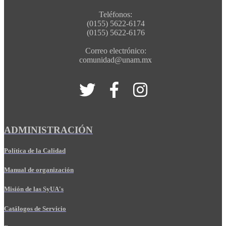
Teléfonos:
(0155) 5622-6174
(0155) 5622-6176
Correo electrónico:
comunidad@unam.mx
ADMINISTRACIÓN
Política de la Calidad
Manual de organización
Misión de las SyUA's
Catálogos de Servicio