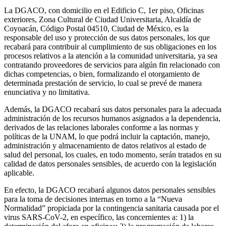
La DGACO, con domicilio en el Edificio C, 1er piso, Oficinas
exteriores, Zona Cultural de Ciudad Universitaria, Alcaldía de
Coyoacán, Código Postal 04510, Ciudad de México, es la
responsable del uso y protección de sus datos personales, los que
recabará para contribuir al cumplimiento de sus obligaciones en los
procesos relativos a la atención a la comunidad universitaria, ya sea
contratando proveedores de servicios para algún fin relacionado con
dichas competencias, o bien, formalizando el otorgamiento de
determinada prestación de servicio, lo cual se prevé de manera
enunciativa y no limitativa.
Además, la DGACO recabará sus datos personales para la adecuada
administración de los recursos humanos asignados a la dependencia,
derivados de las relaciones laborales conforme a las normas y
políticas de la UNAM, lo que podrá incluir la captación, manejo,
administración y almacenamiento de datos relativos al estado de
salud del personal, los cuales, en todo momento, serán tratados en su
calidad de datos personales sensibles, de acuerdo con la legislación
aplicable.
En efecto, la DGACO recabará algunos datos personales sensibles
para la toma de decisiones internas en torno a la “Nueva
Normalidad” propiciada por la contingencia sanitaria causada por el
virus SARS-CoV-2, en específico, las concernientes a: 1) la