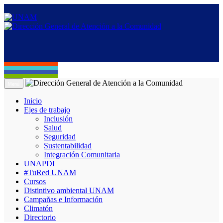
Menú
Inicio
Ejes de trabajo
Inclusión
Salud
Seguridad
Sustentabilidad
Integración Comunitaria
UNAPDI
#TuRed UNAM
Cursos
Distintivo ambiental UNAM
Campañas e Información
Climatón
Directorio