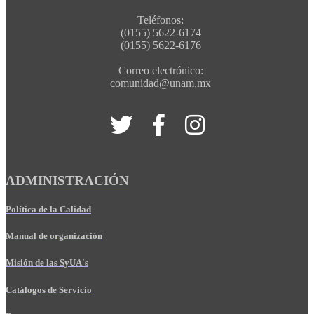
Teléfonos:
(0155) 5622-6174
(0155) 5622-6176
Correo electrónico:
comunidad@unam.mx
ADMINISTRACIÓN
Política de la Calidad
Manual de organización
Misión de las SyUA's
Catálogos de Servicio