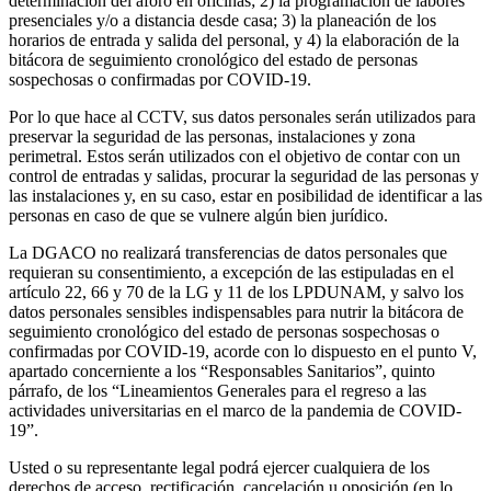
determinación del aforo en oficinas; 2) la programación de labores
presenciales y/o a distancia desde casa; 3) la planeación de los
horarios de entrada y salida del personal, y 4) la elaboración de la
bitácora de seguimiento cronológico del estado de personas
sospechosas o confirmadas por COVID-19.
Por lo que hace al CCTV, sus datos personales serán utilizados para
preservar la seguridad de las personas, instalaciones y zona
perimetral. Estos serán utilizados con el objetivo de contar con un
control de entradas y salidas, procurar la seguridad de las personas y
las instalaciones y, en su caso, estar en posibilidad de identificar a las
personas en caso de que se vulnere algún bien jurídico.
La DGACO no realizará transferencias de datos personales que
requieran su consentimiento, a excepción de las estipuladas en el
artículo 22, 66 y 70 de la LG y 11 de los LPDUNAM, y salvo los
datos personales sensibles indispensables para nutrir la bitácora de
seguimiento cronológico del estado de personas sospechosas o
confirmadas por COVID-19, acorde con lo dispuesto en el punto V,
apartado concerniente a los “Responsables Sanitarios”, quinto
párrafo, de los “Lineamientos Generales para el regreso a las
actividades universitarias en el marco de la pandemia de COVID-
19”.
Usted o su representante legal podrá ejercer cualquiera de los
derechos de acceso, rectificación, cancelación u oposición (en lo