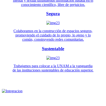
mental y sexual difundiendo información basada en el
conocimiento científico, libre de prejuicios.
Segura
Colaboramos en la construcción de espacios seguros,
promoviendo el cuidado de lo propio, lo ajeno y lo
común, construyendo redes comunitarias.
Sustentable
Trabajamos para colocar a la UNAM a la vanguardia
de las instituciones sustentables de educación superior.