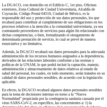
La DGACO, con domicilio en el Edificio C, 1er piso, Oficinas
exteriores, Zona Cultural de Ciudad Universitaria, Alcaldía de
Coyoacán, Código Postal 04510, Ciudad de México, es la
responsable del uso y protección de sus datos personales, los que
recabará para contribuir al cumplimiento de sus obligaciones en los
procesos relativos a la atención a la comunidad universitaria, ya sea
contratando proveedores de servicios para algún fin relacionado con
dichas competencias, o bien, formalizando el otorgamiento de
determinada prestación de servicio, lo cual se prevé de manera
enunciativa y no limitativa.
Además, la DGACO recabará sus datos personales para la adecuada
administración de los recursos humanos asignados a la dependencia,
derivados de las relaciones laborales conforme a las normas y
políticas de la UNAM, lo que podrá incluir la captación, manejo,
administración y almacenamiento de datos relativos al estado de
salud del personal, los cuales, en todo momento, serán tratados en su
calidad de datos personales sensibles, de acuerdo con la legislación
aplicable.
En efecto, la DGACO recabará algunos datos personales sensibles
para la toma de decisiones internas en torno a la “Nueva
Normalidad” propiciada por la contingencia sanitaria causada por el
virus SARS-CoV-2, en específico, las concernientes a: 1) la