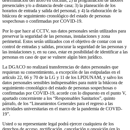
determinación del aforo en oficinas; 2) la programación de labores
presenciales y/o a distancia desde casa; 3) la planeación de los
horarios de entrada y salida del personal, y 4) la elaboración de la
bitácora de seguimiento cronológico del estado de personas
sospechosas o confirmadas por COVID-19.
Por lo que hace al CCTV, sus datos personales serán utilizados para
preservar la seguridad de las personas, instalaciones y zona
perimetral. Estos serán utilizados con el objetivo de contar con un
control de entradas y salidas, procurar la seguridad de las personas y
las instalaciones y, en su caso, estar en posibilidad de identificar a las
personas en caso de que se vulnere algún bien jurídico.
La DGACO no realizará transferencias de datos personales que
requieran su consentimiento, a excepción de las estipuladas en el
artículo 22, 66 y 70 de la LG y 11 de los LPDUNAM, y salvo los
datos personales sensibles indispensables para nutrir la bitácora de
seguimiento cronológico del estado de personas sospechosas o
confirmadas por COVID-19, acorde con lo dispuesto en el punto V,
apartado concerniente a los “Responsables Sanitarios”, quinto
párrafo, de los “Lineamientos Generales para el regreso a las
actividades universitarias en el marco de la pandemia de COVID-
19”.
Usted o su representante legal podrá ejercer cualquiera de los
derechos de acceso, rectificación, cancelación u oposición (en lo