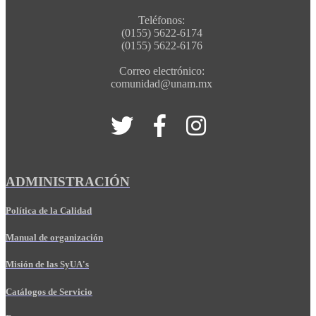
Teléfonos:
(0155) 5622-6174
(0155) 5622-6176
Correo electrónico:
comunidad@unam.mx
ADMINISTRACIÓN
Política de la Calidad
Manual de organización
Misión de las SyUA's
Catálogos de Servicio