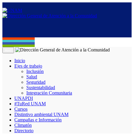
Menú
Inicio
Ejes de trabajo
Inclusión
Salud
Seguridad
Sustentabilidad
Integración Comunitaria
UNAPDI
#TuRed UNAM
Cursos
Distintivo ambiental UNAM
Campañas e Información
Climatón
Directorio