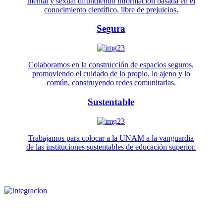
mental y sexual difundiendo información basada en el
conocimiento científico, libre de prejuicios.
Segura
Colaboramos en la construcción de espacios seguros,
promoviendo el cuidado de lo propio, lo ajeno y lo
común, construyendo redes comunitarias.
Sustentable
Trabajamos para colocar a la UNAM a la vanguardia
de las instituciones sustentables de educación superior.