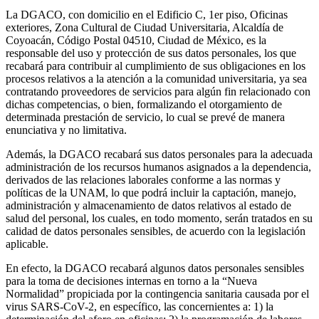
La DGACO, con domicilio en el Edificio C, 1er piso, Oficinas
exteriores, Zona Cultural de Ciudad Universitaria, Alcaldía de
Coyoacán, Código Postal 04510, Ciudad de México, es la
responsable del uso y protección de sus datos personales, los que
recabará para contribuir al cumplimiento de sus obligaciones en los
procesos relativos a la atención a la comunidad universitaria, ya sea
contratando proveedores de servicios para algún fin relacionado con
dichas competencias, o bien, formalizando el otorgamiento de
determinada prestación de servicio, lo cual se prevé de manera
enunciativa y no limitativa.
Además, la DGACO recabará sus datos personales para la adecuada
administración de los recursos humanos asignados a la dependencia,
derivados de las relaciones laborales conforme a las normas y
políticas de la UNAM, lo que podrá incluir la captación, manejo,
administración y almacenamiento de datos relativos al estado de
salud del personal, los cuales, en todo momento, serán tratados en su
calidad de datos personales sensibles, de acuerdo con la legislación
aplicable.
En efecto, la DGACO recabará algunos datos personales sensibles
para la toma de decisiones internas en torno a la “Nueva
Normalidad” propiciada por la contingencia sanitaria causada por el
virus SARS-CoV-2, en específico, las concernientes a: 1) la