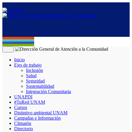
Menú
Inicio
Ejes de trabajo
Inclusión
Salud
Seguridad
Sustentabilidad
Integración Comunitaria
UNAPDI
#TuRed UNAM
Cursos
Distintivo ambiental UNAM
Campañas e Información
Climatón
Directorio