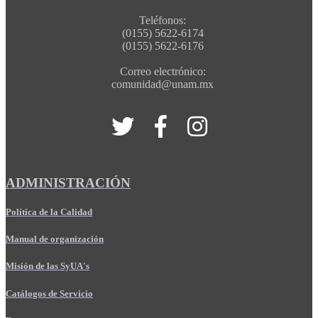
Teléfonos:
(0155) 5622-6174
(0155) 5622-6176
Correo electrónico:
comunidad@unam.mx
ADMINISTRACIÓN
Política de la Calidad
Manual de organización
Misión de las SyUA's
Catálogos de Servicio