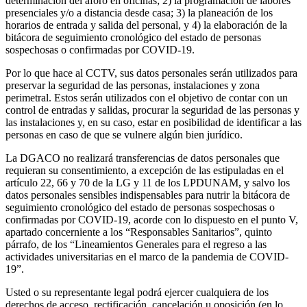
determinación del aforo en oficinas; 2) la programación de labores
presenciales y/o a distancia desde casa; 3) la planeación de los
horarios de entrada y salida del personal, y 4) la elaboración de la
bitácora de seguimiento cronológico del estado de personas
sospechosas o confirmadas por COVID-19.
Por lo que hace al CCTV, sus datos personales serán utilizados para
preservar la seguridad de las personas, instalaciones y zona
perimetral. Estos serán utilizados con el objetivo de contar con un
control de entradas y salidas, procurar la seguridad de las personas y
las instalaciones y, en su caso, estar en posibilidad de identificar a las
personas en caso de que se vulnere algún bien jurídico.
La DGACO no realizará transferencias de datos personales que
requieran su consentimiento, a excepción de las estipuladas en el
artículo 22, 66 y 70 de la LG y 11 de los LPDUNAM, y salvo los
datos personales sensibles indispensables para nutrir la bitácora de
seguimiento cronológico del estado de personas sospechosas o
confirmadas por COVID-19, acorde con lo dispuesto en el punto V,
apartado concerniente a los “Responsables Sanitarios”, quinto
párrafo, de los “Lineamientos Generales para el regreso a las
actividades universitarias en el marco de la pandemia de COVID-
19”.
Usted o su representante legal podrá ejercer cualquiera de los
derechos de acceso, rectificación, cancelación u oposición (en lo