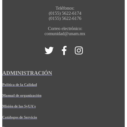
Teléfonos:
(0155) 5622-6174
(0155) 5622-6176
Correo electrónico:
comunidad@unam.mx
ADMINISTRACIÓN
Política de la Calidad
Manual de organización
Misión de las SyUA's
Catálogos de Servicio