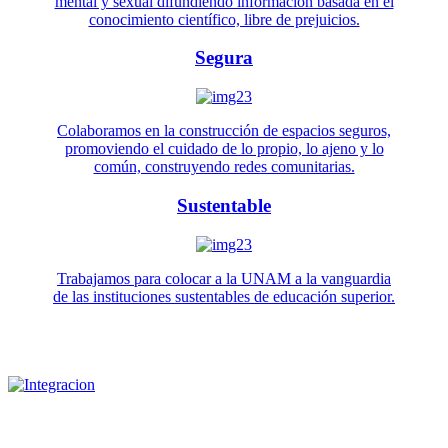
mental y sexual difundiendo información basada en el
conocimiento científico, libre de prejuicios.
Segura
Colaboramos en la construcción de espacios seguros,
promoviendo el cuidado de lo propio, lo ajeno y lo
común, construyendo redes comunitarias.
Sustentable
Trabajamos para colocar a la UNAM a la vanguardia
de las instituciones sustentables de educación superior.