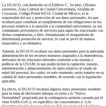
La DGACO, con domicilio en el Edificio C, 1er piso, Oficinas
exteriores, Zona Cultural de Ciudad Universitaria, Alcaldía de
Coyoacán, Código Postal 04510, Ciudad de México, es la
responsable del uso y protección de sus datos personales, los que
recabará para contribuir al cumplimiento de sus obligaciones en los
procesos relativos a la atención a la comunidad universitaria, ya sea
contratando proveedores de servicios para algún fin relacionado con
dichas competencias, o bien, formalizando el otorgamiento de
determinada prestación de servicio, lo cual se prevé de manera
enunciativa y no limitativa.
Además, la DGACO recabará sus datos personales para la adecuada
administración de los recursos humanos asignados a la dependencia,
derivados de las relaciones laborales conforme a las normas y
políticas de la UNAM, lo que podrá incluir la captación, manejo,
administración y almacenamiento de datos relativos al estado de
salud del personal, los cuales, en todo momento, serán tratados en su
calidad de datos personales sensibles, de acuerdo con la legislación
aplicable.
En efecto, la DGACO recabará algunos datos personales sensibles
para la toma de decisiones internas en torno a la “Nueva
Normalidad” propiciada por la contingencia sanitaria causada por el
virus SARS-CoV-2, en específico, las concernientes a: 1) la