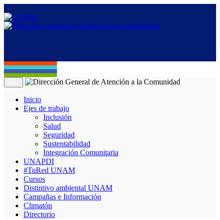
Menú
Inicio
Ejes de trabajo
Inclusión
Salud
Seguridad
Sustentabilidad
Integración Comunitaria
UNAPDI
#TuRed UNAM
Cursos
Distintivo ambiental UNAM
Campañas e Información
Climatón
Directorio