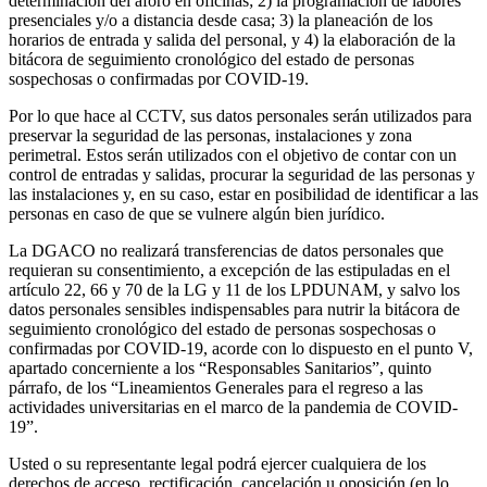
determinación del aforo en oficinas; 2) la programación de labores
presenciales y/o a distancia desde casa; 3) la planeación de los
horarios de entrada y salida del personal, y 4) la elaboración de la
bitácora de seguimiento cronológico del estado de personas
sospechosas o confirmadas por COVID-19.
Por lo que hace al CCTV, sus datos personales serán utilizados para
preservar la seguridad de las personas, instalaciones y zona
perimetral. Estos serán utilizados con el objetivo de contar con un
control de entradas y salidas, procurar la seguridad de las personas y
las instalaciones y, en su caso, estar en posibilidad de identificar a las
personas en caso de que se vulnere algún bien jurídico.
La DGACO no realizará transferencias de datos personales que
requieran su consentimiento, a excepción de las estipuladas en el
artículo 22, 66 y 70 de la LG y 11 de los LPDUNAM, y salvo los
datos personales sensibles indispensables para nutrir la bitácora de
seguimiento cronológico del estado de personas sospechosas o
confirmadas por COVID-19, acorde con lo dispuesto en el punto V,
apartado concerniente a los “Responsables Sanitarios”, quinto
párrafo, de los “Lineamientos Generales para el regreso a las
actividades universitarias en el marco de la pandemia de COVID-
19”.
Usted o su representante legal podrá ejercer cualquiera de los
derechos de acceso, rectificación, cancelación u oposición (en lo