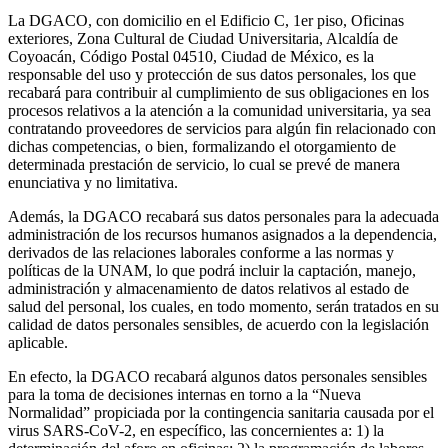
La DGACO, con domicilio en el Edificio C, 1er piso, Oficinas
exteriores, Zona Cultural de Ciudad Universitaria, Alcaldía de
Coyoacán, Código Postal 04510, Ciudad de México, es la
responsable del uso y protección de sus datos personales, los que
recabará para contribuir al cumplimiento de sus obligaciones en los
procesos relativos a la atención a la comunidad universitaria, ya sea
contratando proveedores de servicios para algún fin relacionado con
dichas competencias, o bien, formalizando el otorgamiento de
determinada prestación de servicio, lo cual se prevé de manera
enunciativa y no limitativa.
Además, la DGACO recabará sus datos personales para la adecuada
administración de los recursos humanos asignados a la dependencia,
derivados de las relaciones laborales conforme a las normas y
políticas de la UNAM, lo que podrá incluir la captación, manejo,
administración y almacenamiento de datos relativos al estado de
salud del personal, los cuales, en todo momento, serán tratados en su
calidad de datos personales sensibles, de acuerdo con la legislación
aplicable.
En efecto, la DGACO recabará algunos datos personales sensibles
para la toma de decisiones internas en torno a la “Nueva
Normalidad” propiciada por la contingencia sanitaria causada por el
virus SARS-CoV-2, en específico, las concernientes a: 1) la