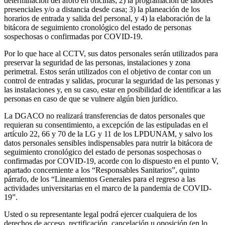
determinación del aforo en oficinas; 2) la programación de labores
presenciales y/o a distancia desde casa; 3) la planeación de los
horarios de entrada y salida del personal, y 4) la elaboración de la
bitácora de seguimiento cronológico del estado de personas
sospechosas o confirmadas por COVID-19.
Por lo que hace al CCTV, sus datos personales serán utilizados para
preservar la seguridad de las personas, instalaciones y zona
perimetral. Estos serán utilizados con el objetivo de contar con un
control de entradas y salidas, procurar la seguridad de las personas y
las instalaciones y, en su caso, estar en posibilidad de identificar a las
personas en caso de que se vulnere algún bien jurídico.
La DGACO no realizará transferencias de datos personales que
requieran su consentimiento, a excepción de las estipuladas en el
artículo 22, 66 y 70 de la LG y 11 de los LPDUNAM, y salvo los
datos personales sensibles indispensables para nutrir la bitácora de
seguimiento cronológico del estado de personas sospechosas o
confirmadas por COVID-19, acorde con lo dispuesto en el punto V,
apartado concerniente a los “Responsables Sanitarios”, quinto
párrafo, de los “Lineamientos Generales para el regreso a las
actividades universitarias en el marco de la pandemia de COVID-
19”.
Usted o su representante legal podrá ejercer cualquiera de los
derechos de acceso, rectificación, cancelación u oposición (en lo