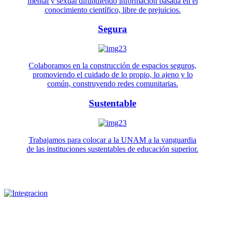
mental y sexual difundiendo información basada en el
conocimiento científico, libre de prejuicios.
Segura
Colaboramos en la construcción de espacios seguros,
promoviendo el cuidado de lo propio, lo ajeno y lo
común, construyendo redes comunitarias.
Sustentable
Trabajamos para colocar a la UNAM a la vanguardia
de las instituciones sustentables de educación superior.