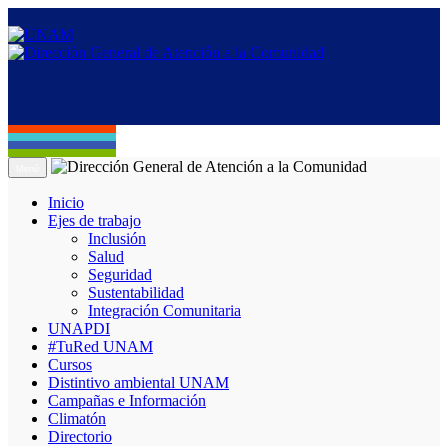
Menú
Inicio
Ejes de trabajo
Inclusión
Salud
Seguridad
Sustentabilidad
Integración Comunitaria
UNAPDI
#TuRed UNAM
Cursos
Distintivo ambiental UNAM
Campañas e Información
Climatón
Directorio