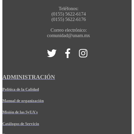
Teléfonos:
(0155) 5622-6174
(0155) 5622-6176
Correo electrónico:
comunidad@unam.mx
ADMINISTRACIÓN
Política de la Calidad
Manual de organización
Misión de las SyUA's
Catálogos de Servicio