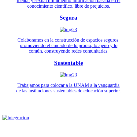
mental y sexual difundiendo información basada en el
conocimiento científico, libre de prejuicios.
Segura
Colaboramos en la construcción de espacios seguros,
promoviendo el cuidado de lo propio, lo ajeno y lo
común, construyendo redes comunitarias.
Sustentable
Trabajamos para colocar a la UNAM a la vanguardia
de las instituciones sustentables de educación superior.