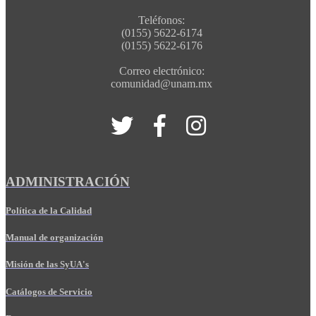
Teléfonos:
(0155) 5622-6174
(0155) 5622-6176
Correo electrónico:
comunidad@unam.mx
ADMINISTRACIÓN
Política de la Calidad
Manual de organización
Misión de las SyUA's
Catálogos de Servicio