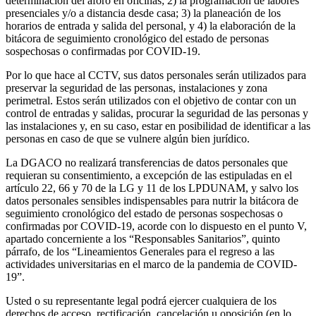
determinación del aforo en oficinas; 2) la programación de labores
presenciales y/o a distancia desde casa; 3) la planeación de los
horarios de entrada y salida del personal, y 4) la elaboración de la
bitácora de seguimiento cronológico del estado de personas
sospechosas o confirmadas por COVID-19.
Por lo que hace al CCTV, sus datos personales serán utilizados para
preservar la seguridad de las personas, instalaciones y zona
perimetral. Estos serán utilizados con el objetivo de contar con un
control de entradas y salidas, procurar la seguridad de las personas y
las instalaciones y, en su caso, estar en posibilidad de identificar a las
personas en caso de que se vulnere algún bien jurídico.
La DGACO no realizará transferencias de datos personales que
requieran su consentimiento, a excepción de las estipuladas en el
artículo 22, 66 y 70 de la LG y 11 de los LPDUNAM, y salvo los
datos personales sensibles indispensables para nutrir la bitácora de
seguimiento cronológico del estado de personas sospechosas o
confirmadas por COVID-19, acorde con lo dispuesto en el punto V,
apartado concerniente a los “Responsables Sanitarios”, quinto
párrafo, de los “Lineamientos Generales para el regreso a las
actividades universitarias en el marco de la pandemia de COVID-
19”.
Usted o su representante legal podrá ejercer cualquiera de los
derechos de acceso, rectificación, cancelación u oposición (en lo