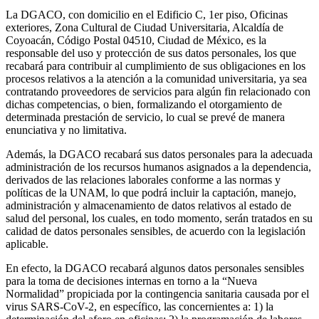
La DGACO, con domicilio en el Edificio C, 1er piso, Oficinas
exteriores, Zona Cultural de Ciudad Universitaria, Alcaldía de
Coyoacán, Código Postal 04510, Ciudad de México, es la
responsable del uso y protección de sus datos personales, los que
recabará para contribuir al cumplimiento de sus obligaciones en los
procesos relativos a la atención a la comunidad universitaria, ya sea
contratando proveedores de servicios para algún fin relacionado con
dichas competencias, o bien, formalizando el otorgamiento de
determinada prestación de servicio, lo cual se prevé de manera
enunciativa y no limitativa.
Además, la DGACO recabará sus datos personales para la adecuada
administración de los recursos humanos asignados a la dependencia,
derivados de las relaciones laborales conforme a las normas y
políticas de la UNAM, lo que podrá incluir la captación, manejo,
administración y almacenamiento de datos relativos al estado de
salud del personal, los cuales, en todo momento, serán tratados en su
calidad de datos personales sensibles, de acuerdo con la legislación
aplicable.
En efecto, la DGACO recabará algunos datos personales sensibles
para la toma de decisiones internas en torno a la “Nueva
Normalidad” propiciada por la contingencia sanitaria causada por el
virus SARS-CoV-2, en específico, las concernientes a: 1) la