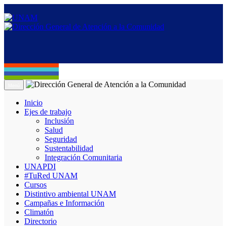
Menú
Inicio
Ejes de trabajo
Inclusión
Salud
Seguridad
Sustentabilidad
Integración Comunitaria
UNAPDI
#TuRed UNAM
Cursos
Distintivo ambiental UNAM
Campañas e Información
Climatón
Directorio