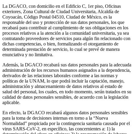
La DGACO, con domicilio en el Edificio C, 1er piso, Oficinas
exteriores, Zona Cultural de Ciudad Universitaria, Alcaldía de
Coyoacán, Código Postal 04510, Ciudad de México, es la
responsable del uso y protección de sus datos personales, los que
recabará para contribuir al cumplimiento de sus obligaciones en los
procesos relativos a la atención a la comunidad universitaria, ya sea
contratando proveedores de servicios para algún fin relacionado con
dichas competencias, o bien, formalizando el otorgamiento de
determinada prestación de servicio, lo cual se prevé de manera
enunciativa y no limitativa.
Además, la DGACO recabará sus datos personales para la adecuada
administración de los recursos humanos asignados a la dependencia,
derivados de las relaciones laborales conforme a las normas y
políticas de la UNAM, lo que podrá incluir la captación, manejo,
administración y almacenamiento de datos relativos al estado de
salud del personal, los cuales, en todo momento, serán tratados en su
calidad de datos personales sensibles, de acuerdo con la legislación
aplicable.
En efecto, la DGACO recabará algunos datos personales sensibles
para la toma de decisiones internas en torno a la “Nueva
Normalidad” propiciada por la contingencia sanitaria causada por el
virus SARS-CoV-2, en específico, las concernientes a: 1) la