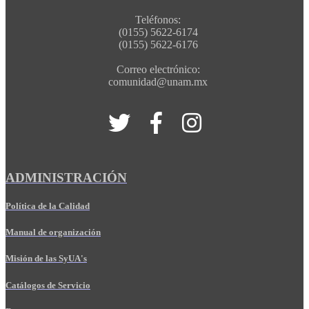
Teléfonos:
(0155) 5622-6174
(0155) 5622-6176
Correo electrónico:
comunidad@unam.mx
ADMINISTRACIÓN
Política de la Calidad
Manual de organización
Misión de las SyUA's
Catálogos de Servicio