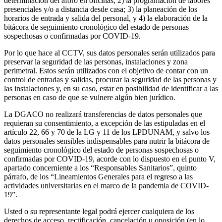
determinación del aforo en oficinas; 2) la programación de labores
presenciales y/o a distancia desde casa; 3) la planeación de los
horarios de entrada y salida del personal, y 4) la elaboración de la
bitácora de seguimiento cronológico del estado de personas
sospechosas o confirmadas por COVID-19.
Por lo que hace al CCTV, sus datos personales serán utilizados para
preservar la seguridad de las personas, instalaciones y zona
perimetral. Estos serán utilizados con el objetivo de contar con un
control de entradas y salidas, procurar la seguridad de las personas y
las instalaciones y, en su caso, estar en posibilidad de identificar a las
personas en caso de que se vulnere algún bien jurídico.
La DGACO no realizará transferencias de datos personales que
requieran su consentimiento, a excepción de las estipuladas en el
artículo 22, 66 y 70 de la LG y 11 de los LPDUNAM, y salvo los
datos personales sensibles indispensables para nutrir la bitácora de
seguimiento cronológico del estado de personas sospechosas o
confirmadas por COVID-19, acorde con lo dispuesto en el punto V,
apartado concerniente a los “Responsables Sanitarios”, quinto
párrafo, de los “Lineamientos Generales para el regreso a las
actividades universitarias en el marco de la pandemia de COVID-
19”.
Usted o su representante legal podrá ejercer cualquiera de los
derechos de acceso, rectificación, cancelación u oposición (en lo