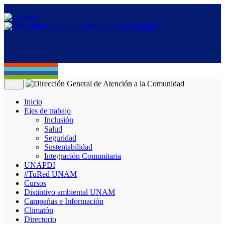
Menú
Inicio
Ejes de trabajo
Inclusión
Salud
Seguridad
Sustentabilidad
Integración Comunitaria
UNAPDI
#TuRed UNAM
Cursos
Distintivo ambiental UNAM
Campañas e Información
Climatón
Directorio