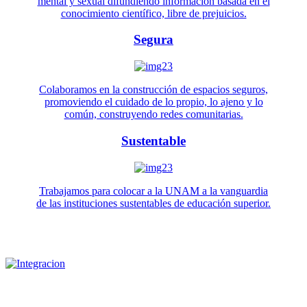
mental y sexual difundiendo información basada en el
conocimiento científico, libre de prejuicios.
Segura
Colaboramos en la construcción de espacios seguros,
promoviendo el cuidado de lo propio, lo ajeno y lo
común, construyendo redes comunitarias.
Sustentable
Trabajamos para colocar a la UNAM a la vanguardia
de las instituciones sustentables de educación superior.