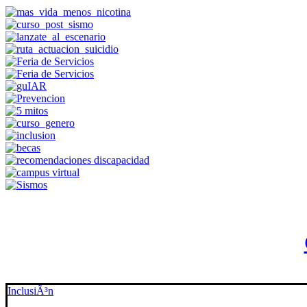
InclusiÃ³n