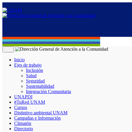
Menú
Inicio
Ejes de trabajo
Inclusión
Salud
Seguridad
Sustentabilidad
Integración Comunitaria
UNAPDI
#TuRed UNAM
Cursos
Distintivo ambiental UNAM
Campañas e Información
Climatón
Directorio