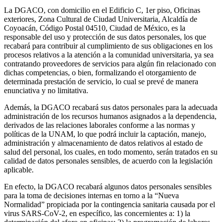
La DGACO, con domicilio en el Edificio C, 1er piso, Oficinas
exteriores, Zona Cultural de Ciudad Universitaria, Alcaldía de
Coyoacán, Código Postal 04510, Ciudad de México, es la
responsable del uso y protección de sus datos personales, los que
recabará para contribuir al cumplimiento de sus obligaciones en los
procesos relativos a la atención a la comunidad universitaria, ya sea
contratando proveedores de servicios para algún fin relacionado con
dichas competencias, o bien, formalizando el otorgamiento de
determinada prestación de servicio, lo cual se prevé de manera
enunciativa y no limitativa.
Además, la DGACO recabará sus datos personales para la adecuada
administración de los recursos humanos asignados a la dependencia,
derivados de las relaciones laborales conforme a las normas y
políticas de la UNAM, lo que podrá incluir la captación, manejo,
administración y almacenamiento de datos relativos al estado de
salud del personal, los cuales, en todo momento, serán tratados en su
calidad de datos personales sensibles, de acuerdo con la legislación
aplicable.
En efecto, la DGACO recabará algunos datos personales sensibles
para la toma de decisiones internas en torno a la “Nueva
Normalidad” propiciada por la contingencia sanitaria causada por el
virus SARS-CoV-2, en específico, las concernientes a: 1) la