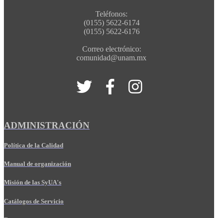
Teléfonos:
(0155) 5622-6174
(0155) 5622-6176
Correo electrónico:
comunidad@unam.mx
ADMINISTRACIÓN
Política de la Calidad
Manual de organización
Misión de las SyUA's
Catálogos de Servicio