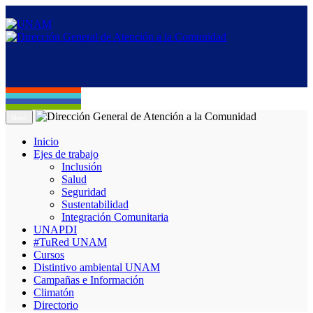
Menú
Inicio
Ejes de trabajo
Inclusión
Salud
Seguridad
Sustentabilidad
Integración Comunitaria
UNAPDI
#TuRed UNAM
Cursos
Distintivo ambiental UNAM
Campañas e Información
Climatón
Directorio