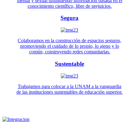
mental y sexual difundiendo información basada en el
conocimiento científico, libre de prejuicios.
Segura
Colaboramos en la construcción de espacios seguros,
promoviendo el cuidado de lo propio, lo ajeno y lo
común, construyendo redes comunitarias.
Sustentable
Trabajamos para colocar a la UNAM a la vanguardia
de las instituciones sustentables de educación superior.