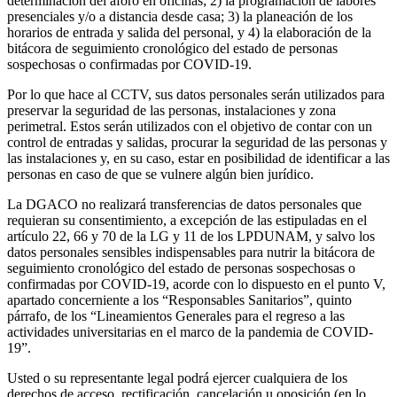
determinación del aforo en oficinas; 2) la programación de labores
presenciales y/o a distancia desde casa; 3) la planeación de los
horarios de entrada y salida del personal, y 4) la elaboración de la
bitácora de seguimiento cronológico del estado de personas
sospechosas o confirmadas por COVID-19.
Por lo que hace al CCTV, sus datos personales serán utilizados para
preservar la seguridad de las personas, instalaciones y zona
perimetral. Estos serán utilizados con el objetivo de contar con un
control de entradas y salidas, procurar la seguridad de las personas y
las instalaciones y, en su caso, estar en posibilidad de identificar a las
personas en caso de que se vulnere algún bien jurídico.
La DGACO no realizará transferencias de datos personales que
requieran su consentimiento, a excepción de las estipuladas en el
artículo 22, 66 y 70 de la LG y 11 de los LPDUNAM, y salvo los
datos personales sensibles indispensables para nutrir la bitácora de
seguimiento cronológico del estado de personas sospechosas o
confirmadas por COVID-19, acorde con lo dispuesto en el punto V,
apartado concerniente a los “Responsables Sanitarios”, quinto
párrafo, de los “Lineamientos Generales para el regreso a las
actividades universitarias en el marco de la pandemia de COVID-
19”.
Usted o su representante legal podrá ejercer cualquiera de los
derechos de acceso, rectificación, cancelación u oposición (en lo