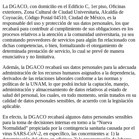
La DGACO, con domicilio en el Edificio C, 1er piso, Oficinas
exteriores, Zona Cultural de Ciudad Universitaria, Alcaldía de
Coyoacán, Código Postal 04510, Ciudad de México, es la
responsable del uso y protección de sus datos personales, los que
recabará para contribuir al cumplimiento de sus obligaciones en los
procesos relativos a la atención a la comunidad universitaria, ya sea
contratando proveedores de servicios para algún fin relacionado con
dichas competencias, o bien, formalizando el otorgamiento de
determinada prestación de servicio, lo cual se prevé de manera
enunciativa y no limitativa.
Además, la DGACO recabará sus datos personales para la adecuada
administración de los recursos humanos asignados a la dependencia,
derivados de las relaciones laborales conforme a las normas y
políticas de la UNAM, lo que podrá incluir la captación, manejo,
administración y almacenamiento de datos relativos al estado de
salud del personal, los cuales, en todo momento, serán tratados en su
calidad de datos personales sensibles, de acuerdo con la legislación
aplicable.
En efecto, la DGACO recabará algunos datos personales sensibles
para la toma de decisiones internas en torno a la “Nueva
Normalidad” propiciada por la contingencia sanitaria causada por el
virus SARS-CoV-2, en específico, las concernientes a: 1) la