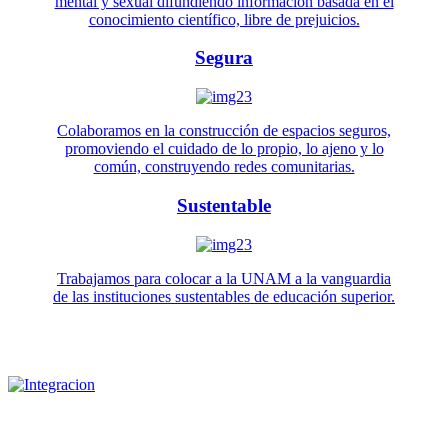
mental y sexual difundiendo información basada en el
conocimiento científico, libre de prejuicios.
Segura
Colaboramos en la construcción de espacios seguros,
promoviendo el cuidado de lo propio, lo ajeno y lo
común, construyendo redes comunitarias.
Sustentable
Trabajamos para colocar a la UNAM a la vanguardia
de las instituciones sustentables de educación superior.