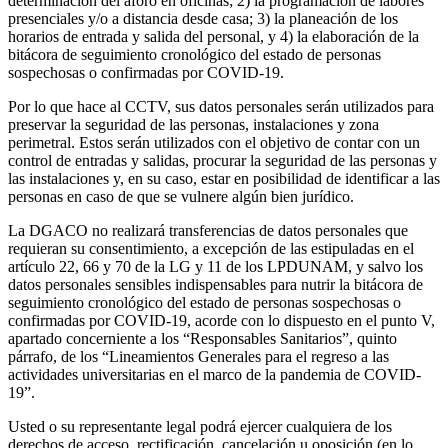
determinación del aforo en oficinas; 2) la programación de labores
presenciales y/o a distancia desde casa; 3) la planeación de los
horarios de entrada y salida del personal, y 4) la elaboración de la
bitácora de seguimiento cronológico del estado de personas
sospechosas o confirmadas por COVID-19.
Por lo que hace al CCTV, sus datos personales serán utilizados para
preservar la seguridad de las personas, instalaciones y zona
perimetral. Estos serán utilizados con el objetivo de contar con un
control de entradas y salidas, procurar la seguridad de las personas y
las instalaciones y, en su caso, estar en posibilidad de identificar a las
personas en caso de que se vulnere algún bien jurídico.
La DGACO no realizará transferencias de datos personales que
requieran su consentimiento, a excepción de las estipuladas en el
artículo 22, 66 y 70 de la LG y 11 de los LPDUNAM, y salvo los
datos personales sensibles indispensables para nutrir la bitácora de
seguimiento cronológico del estado de personas sospechosas o
confirmadas por COVID-19, acorde con lo dispuesto en el punto V,
apartado concerniente a los “Responsables Sanitarios”, quinto
párrafo, de los “Lineamientos Generales para el regreso a las
actividades universitarias en el marco de la pandemia de COVID-
19”.
Usted o su representante legal podrá ejercer cualquiera de los
derechos de acceso, rectificación, cancelación u oposición (en lo