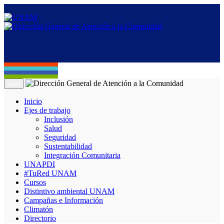
Menú
Inicio
Ejes de trabajo
Inclusión
Salud
Seguridad
Sustentabilidad
Integración Comunitaria
UNAPDI
#TuRed UNAM
Cursos
Distintivo ambiental UNAM
Campañas e Información
Climatón
Directorio