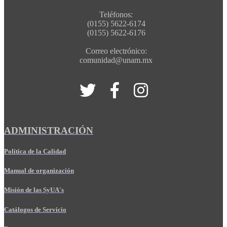
Teléfonos:
(0155) 5622-6174
(0155) 5622-6176
Correo electrónico:
comunidad@unam.mx
ADMINISTRACIÓN
Política de la Calidad
Manual de organización
Misión de las SyUA's
Catálogos de Servicio