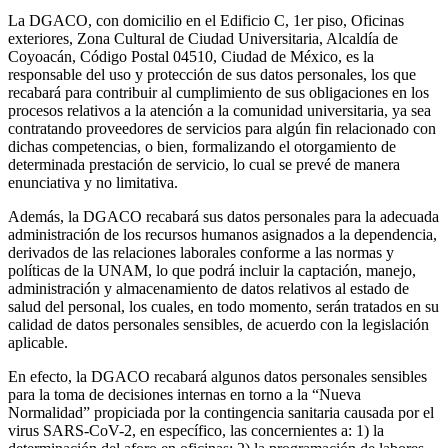
La DGACO, con domicilio en el Edificio C, 1er piso, Oficinas
exteriores, Zona Cultural de Ciudad Universitaria, Alcaldía de
Coyoacán, Código Postal 04510, Ciudad de México, es la
responsable del uso y protección de sus datos personales, los que
recabará para contribuir al cumplimiento de sus obligaciones en los
procesos relativos a la atención a la comunidad universitaria, ya sea
contratando proveedores de servicios para algún fin relacionado con
dichas competencias, o bien, formalizando el otorgamiento de
determinada prestación de servicio, lo cual se prevé de manera
enunciativa y no limitativa.
Además, la DGACO recabará sus datos personales para la adecuada
administración de los recursos humanos asignados a la dependencia,
derivados de las relaciones laborales conforme a las normas y
políticas de la UNAM, lo que podrá incluir la captación, manejo,
administración y almacenamiento de datos relativos al estado de
salud del personal, los cuales, en todo momento, serán tratados en su
calidad de datos personales sensibles, de acuerdo con la legislación
aplicable.
En efecto, la DGACO recabará algunos datos personales sensibles
para la toma de decisiones internas en torno a la “Nueva
Normalidad” propiciada por la contingencia sanitaria causada por el
virus SARS-CoV-2, en específico, las concernientes a: 1) la