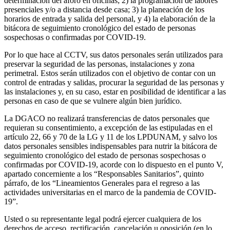
determinación del aforo en oficinas; 2) la programación de labores
presenciales y/o a distancia desde casa; 3) la planeación de los
horarios de entrada y salida del personal, y 4) la elaboración de la
bitácora de seguimiento cronológico del estado de personas
sospechosas o confirmadas por COVID-19.
Por lo que hace al CCTV, sus datos personales serán utilizados para
preservar la seguridad de las personas, instalaciones y zona
perimetral. Estos serán utilizados con el objetivo de contar con un
control de entradas y salidas, procurar la seguridad de las personas y
las instalaciones y, en su caso, estar en posibilidad de identificar a las
personas en caso de que se vulnere algún bien jurídico.
La DGACO no realizará transferencias de datos personales que
requieran su consentimiento, a excepción de las estipuladas en el
artículo 22, 66 y 70 de la LG y 11 de los LPDUNAM, y salvo los
datos personales sensibles indispensables para nutrir la bitácora de
seguimiento cronológico del estado de personas sospechosas o
confirmadas por COVID-19, acorde con lo dispuesto en el punto V,
apartado concerniente a los “Responsables Sanitarios”, quinto
párrafo, de los “Lineamientos Generales para el regreso a las
actividades universitarias en el marco de la pandemia de COVID-
19”.
Usted o su representante legal podrá ejercer cualquiera de los
derechos de acceso, rectificación, cancelación u oposición (en lo