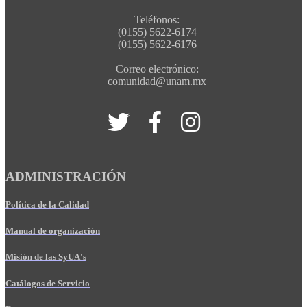
Teléfonos:
(0155) 5622-6174
(0155) 5622-6176
Correo electrónico:
comunidad@unam.mx
ADMINISTRACIÓN
Política de la Calidad
Manual de organización
Misión de las SyUA's
Catálogos de Servicio