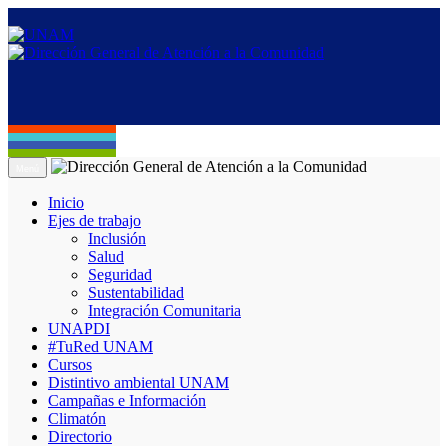
Menú
Inicio
Ejes de trabajo
Inclusión
Salud
Seguridad
Sustentabilidad
Integración Comunitaria
UNAPDI
#TuRed UNAM
Cursos
Distintivo ambiental UNAM
Campañas e Información
Climatón
Directorio