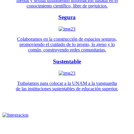
mental y sexual difundiendo información basada en el
conocimiento científico, libre de prejuicios.
Segura
Colaboramos en la construcción de espacios seguros,
promoviendo el cuidado de lo propio, lo ajeno y lo
común, construyendo redes comunitarias.
Sustentable
Trabajamos para colocar a la UNAM a la vanguardia
de las instituciones sustentables de educación superior.