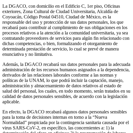
La DGACO, con domicilio en el Edificio C, 1er piso, Oficinas
exteriores, Zona Cultural de Ciudad Universitaria, Alcaldía de
Coyoacán, Código Postal 04510, Ciudad de México, es la
responsable del uso y protección de sus datos personales, los que
recabará para contribuir al cumplimiento de sus obligaciones en los
procesos relativos a la atención a la comunidad universitaria, ya sea
contratando proveedores de servicios para algún fin relacionado con
dichas competencias, o bien, formalizando el otorgamiento de
determinada prestación de servicio, lo cual se prevé de manera
enunciativa y no limitativa.
Además, la DGACO recabará sus datos personales para la adecuada
administración de los recursos humanos asignados a la dependencia,
derivados de las relaciones laborales conforme a las normas y
políticas de la UNAM, lo que podrá incluir la captación, manejo,
administración y almacenamiento de datos relativos al estado de
salud del personal, los cuales, en todo momento, serán tratados en su
calidad de datos personales sensibles, de acuerdo con la legislación
aplicable.
En efecto, la DGACO recabará algunos datos personales sensibles
para la toma de decisiones internas en torno a la “Nueva
Normalidad” propiciada por la contingencia sanitaria causada por el
virus SARS-CoV-2, en específico, las concernientes a: 1) la