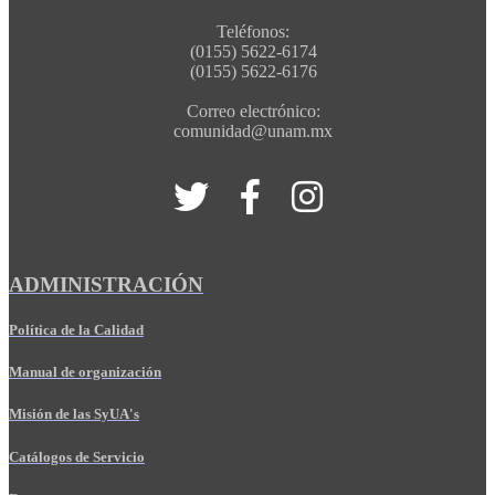
Teléfonos:
(0155) 5622-6174
(0155) 5622-6176
Correo electrónico:
comunidad@unam.mx
ADMINISTRACIÓN
Política de la Calidad
Manual de organización
Misión de las SyUA's
Catálogos de Servicio