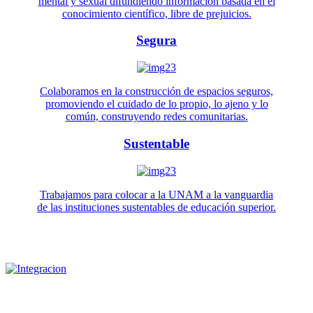
mental y sexual difundiendo información basada en el
conocimiento científico, libre de prejuicios.
Segura
Colaboramos en la construcción de espacios seguros,
promoviendo el cuidado de lo propio, lo ajeno y lo
común, construyendo redes comunitarias.
Sustentable
Trabajamos para colocar a la UNAM a la vanguardia
de las instituciones sustentables de educación superior.