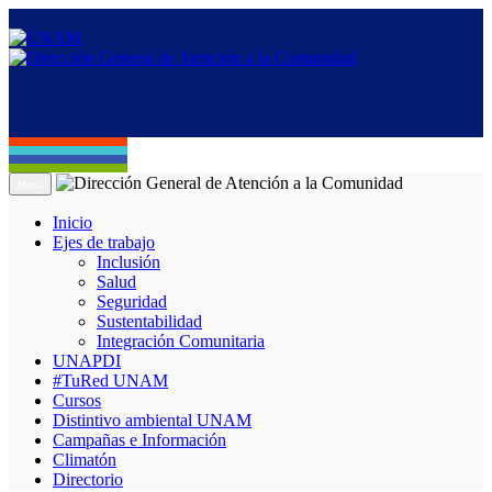
Menú
Inicio
Ejes de trabajo
Inclusión
Salud
Seguridad
Sustentabilidad
Integración Comunitaria
UNAPDI
#TuRed UNAM
Cursos
Distintivo ambiental UNAM
Campañas e Información
Climatón
Directorio