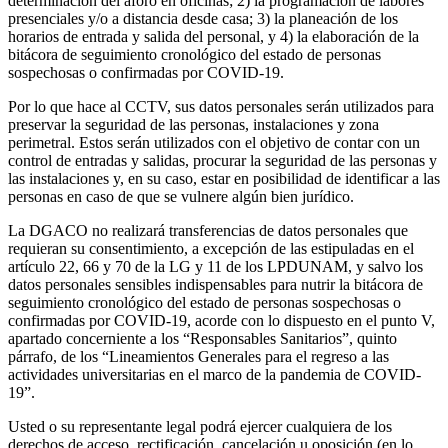
determinación del aforo en oficinas; 2) la programación de labores
presenciales y/o a distancia desde casa; 3) la planeación de los
horarios de entrada y salida del personal, y 4) la elaboración de la
bitácora de seguimiento cronológico del estado de personas
sospechosas o confirmadas por COVID-19.
Por lo que hace al CCTV, sus datos personales serán utilizados para
preservar la seguridad de las personas, instalaciones y zona
perimetral. Estos serán utilizados con el objetivo de contar con un
control de entradas y salidas, procurar la seguridad de las personas y
las instalaciones y, en su caso, estar en posibilidad de identificar a las
personas en caso de que se vulnere algún bien jurídico.
La DGACO no realizará transferencias de datos personales que
requieran su consentimiento, a excepción de las estipuladas en el
artículo 22, 66 y 70 de la LG y 11 de los LPDUNAM, y salvo los
datos personales sensibles indispensables para nutrir la bitácora de
seguimiento cronológico del estado de personas sospechosas o
confirmadas por COVID-19, acorde con lo dispuesto en el punto V,
apartado concerniente a los “Responsables Sanitarios”, quinto
párrafo, de los “Lineamientos Generales para el regreso a las
actividades universitarias en el marco de la pandemia de COVID-
19”.
Usted o su representante legal podrá ejercer cualquiera de los
derechos de acceso, rectificación, cancelación u oposición (en lo