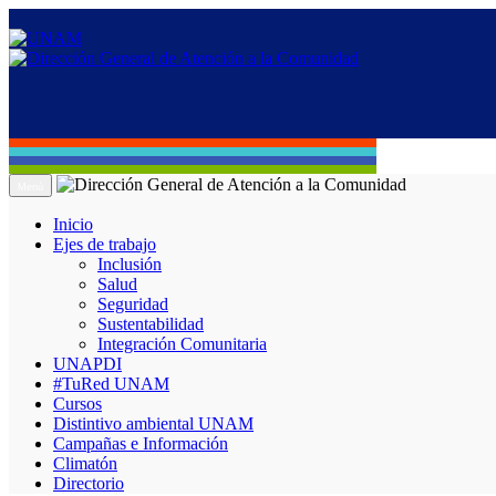
Menú
Inicio
Ejes de trabajo
Inclusión
Salud
Seguridad
Sustentabilidad
Integración Comunitaria
UNAPDI
#TuRed UNAM
Cursos
Distintivo ambiental UNAM
Campañas e Información
Climatón
Directorio