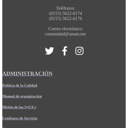
Teléfonos:
(0155) 5622-6174
(0155) 5622-6176
Correo electrónico:
comunidad@unam.mx
ADMINISTRACIÓN
Política de la Calidad
Manual de organización
Misión de las SyUA's
Catálogos de Servicio