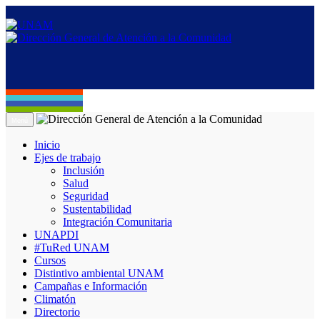
Menú
Inicio
Ejes de trabajo
Inclusión
Salud
Seguridad
Sustentabilidad
Integración Comunitaria
UNAPDI
#TuRed UNAM
Cursos
Distintivo ambiental UNAM
Campañas e Información
Climatón
Directorio