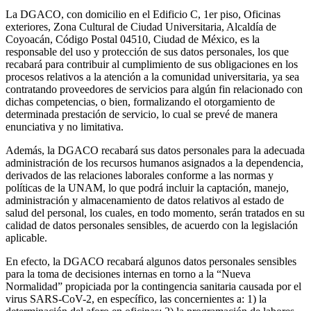
La DGACO, con domicilio en el Edificio C, 1er piso, Oficinas
exteriores, Zona Cultural de Ciudad Universitaria, Alcaldía de
Coyoacán, Código Postal 04510, Ciudad de México, es la
responsable del uso y protección de sus datos personales, los que
recabará para contribuir al cumplimiento de sus obligaciones en los
procesos relativos a la atención a la comunidad universitaria, ya sea
contratando proveedores de servicios para algún fin relacionado con
dichas competencias, o bien, formalizando el otorgamiento de
determinada prestación de servicio, lo cual se prevé de manera
enunciativa y no limitativa.
Además, la DGACO recabará sus datos personales para la adecuada
administración de los recursos humanos asignados a la dependencia,
derivados de las relaciones laborales conforme a las normas y
políticas de la UNAM, lo que podrá incluir la captación, manejo,
administración y almacenamiento de datos relativos al estado de
salud del personal, los cuales, en todo momento, serán tratados en su
calidad de datos personales sensibles, de acuerdo con la legislación
aplicable.
En efecto, la DGACO recabará algunos datos personales sensibles
para la toma de decisiones internas en torno a la “Nueva
Normalidad” propiciada por la contingencia sanitaria causada por el
virus SARS-CoV-2, en específico, las concernientes a: 1) la