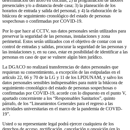
determinación del aforo en oficinas; 2) la programación de labores
presenciales y/o a distancia desde casa; 3) la planeación de los
horarios de entrada y salida del personal, y 4) la elaboración de la
bitácora de seguimiento cronológico del estado de personas
sospechosas o confirmadas por COVID-19.
Por lo que hace al CCTV, sus datos personales serán utilizados para
preservar la seguridad de las personas, instalaciones y zona
perimetral. Estos serán utilizados con el objetivo de contar con un
control de entradas y salidas, procurar la seguridad de las personas y
las instalaciones y, en su caso, estar en posibilidad de identificar a las
personas en caso de que se vulnere algún bien jurídico.
La DGACO no realizará transferencias de datos personales que
requieran su consentimiento, a excepción de las estipuladas en el
artículo 22, 66 y 70 de la LG y 11 de los LPDUNAM, y salvo los
datos personales sensibles indispensables para nutrir la bitácora de
seguimiento cronológico del estado de personas sospechosas o
confirmadas por COVID-19, acorde con lo dispuesto en el punto V,
apartado concerniente a los “Responsables Sanitarios”, quinto
párrafo, de los “Lineamientos Generales para el regreso a las
actividades universitarias en el marco de la pandemia de COVID-
19”.
Usted o su representante legal podrá ejercer cualquiera de los
derechos de acceso, rectificación, cancelación u oposición (en lo