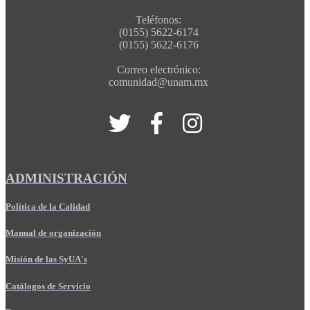
Teléfonos:
(0155) 5622-6174
(0155) 5622-6176
Correo electrónico:
comunidad@unam.mx
ADMINISTRACIÓN
Política de la Calidad
Manual de organización
Misión de las SyUA's
Catálogos de Servicio