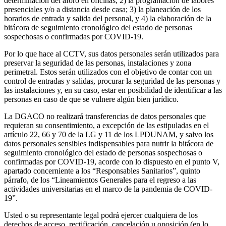
determinación del aforo en oficinas; 2) la programación de labores
presenciales y/o a distancia desde casa; 3) la planeación de los
horarios de entrada y salida del personal, y 4) la elaboración de la
bitácora de seguimiento cronológico del estado de personas
sospechosas o confirmadas por COVID-19.
Por lo que hace al CCTV, sus datos personales serán utilizados para
preservar la seguridad de las personas, instalaciones y zona
perimetral. Estos serán utilizados con el objetivo de contar con un
control de entradas y salidas, procurar la seguridad de las personas y
las instalaciones y, en su caso, estar en posibilidad de identificar a las
personas en caso de que se vulnere algún bien jurídico.
La DGACO no realizará transferencias de datos personales que
requieran su consentimiento, a excepción de las estipuladas en el
artículo 22, 66 y 70 de la LG y 11 de los LPDUNAM, y salvo los
datos personales sensibles indispensables para nutrir la bitácora de
seguimiento cronológico del estado de personas sospechosas o
confirmadas por COVID-19, acorde con lo dispuesto en el punto V,
apartado concerniente a los “Responsables Sanitarios”, quinto
párrafo, de los “Lineamientos Generales para el regreso a las
actividades universitarias en el marco de la pandemia de COVID-
19”.
Usted o su representante legal podrá ejercer cualquiera de los
derechos de acceso, rectificación, cancelación u oposición (en lo