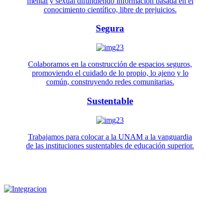
mental y sexual difundiendo información basada en el
conocimiento científico, libre de prejuicios.
Segura
Colaboramos en la construcción de espacios seguros,
promoviendo el cuidado de lo propio, lo ajeno y lo
común, construyendo redes comunitarias.
Sustentable
Trabajamos para colocar a la UNAM a la vanguardia
de las instituciones sustentables de educación superior.