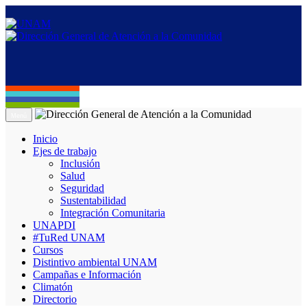
Menú
Inicio
Ejes de trabajo
Inclusión
Salud
Seguridad
Sustentabilidad
Integración Comunitaria
UNAPDI
#TuRed UNAM
Cursos
Distintivo ambiental UNAM
Campañas e Información
Climatón
Directorio