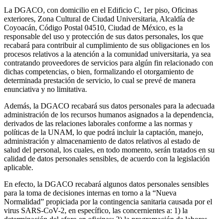
La DGACO, con domicilio en el Edificio C, 1er piso, Oficinas
exteriores, Zona Cultural de Ciudad Universitaria, Alcaldía de
Coyoacán, Código Postal 04510, Ciudad de México, es la
responsable del uso y protección de sus datos personales, los que
recabará para contribuir al cumplimiento de sus obligaciones en los
procesos relativos a la atención a la comunidad universitaria, ya sea
contratando proveedores de servicios para algún fin relacionado con
dichas competencias, o bien, formalizando el otorgamiento de
determinada prestación de servicio, lo cual se prevé de manera
enunciativa y no limitativa.
Además, la DGACO recabará sus datos personales para la adecuada
administración de los recursos humanos asignados a la dependencia,
derivados de las relaciones laborales conforme a las normas y
políticas de la UNAM, lo que podrá incluir la captación, manejo,
administración y almacenamiento de datos relativos al estado de
salud del personal, los cuales, en todo momento, serán tratados en su
calidad de datos personales sensibles, de acuerdo con la legislación
aplicable.
En efecto, la DGACO recabará algunos datos personales sensibles
para la toma de decisiones internas en torno a la “Nueva
Normalidad” propiciada por la contingencia sanitaria causada por el
virus SARS-CoV-2, en específico, las concernientes a: 1) la