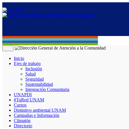
Menú
Inicio
Ejes de trabajo
Inclusión
Salud
Seguridad
Sustentabilidad
Integración Comunitaria
UNAPDI
#TuRed UNAM
Cursos
Distintivo ambiental UNAM
Campañas e Información
Climatón
Directorio