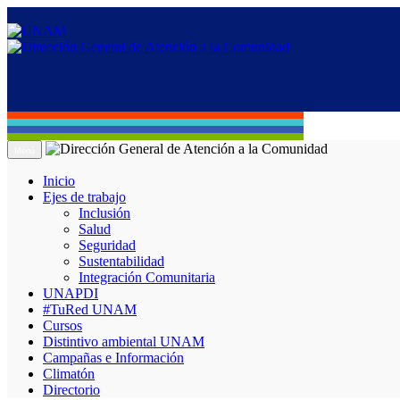
Menú
Inicio
Ejes de trabajo
Inclusión
Salud
Seguridad
Sustentabilidad
Integración Comunitaria
UNAPDI
#TuRed UNAM
Cursos
Distintivo ambiental UNAM
Campañas e Información
Climatón
Directorio