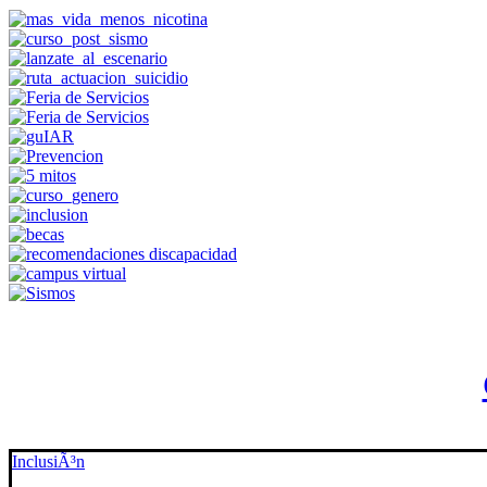
InclusiÃ³n