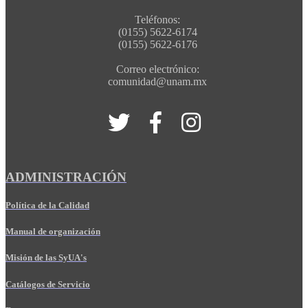
Teléfonos:
(0155) 5622-6174
(0155) 5622-6176
Correo electrónico:
comunidad@unam.mx
ADMINISTRACIÓN
Política de la Calidad
Manual de organización
Misión de las SyUA's
Catálogos de Servicio