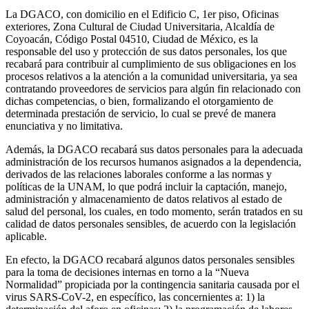
La DGACO, con domicilio en el Edificio C, 1er piso, Oficinas
exteriores, Zona Cultural de Ciudad Universitaria, Alcaldía de
Coyoacán, Código Postal 04510, Ciudad de México, es la
responsable del uso y protección de sus datos personales, los que
recabará para contribuir al cumplimiento de sus obligaciones en los
procesos relativos a la atención a la comunidad universitaria, ya sea
contratando proveedores de servicios para algún fin relacionado con
dichas competencias, o bien, formalizando el otorgamiento de
determinada prestación de servicio, lo cual se prevé de manera
enunciativa y no limitativa.
Además, la DGACO recabará sus datos personales para la adecuada
administración de los recursos humanos asignados a la dependencia,
derivados de las relaciones laborales conforme a las normas y
políticas de la UNAM, lo que podrá incluir la captación, manejo,
administración y almacenamiento de datos relativos al estado de
salud del personal, los cuales, en todo momento, serán tratados en su
calidad de datos personales sensibles, de acuerdo con la legislación
aplicable.
En efecto, la DGACO recabará algunos datos personales sensibles
para la toma de decisiones internas en torno a la “Nueva
Normalidad” propiciada por la contingencia sanitaria causada por el
virus SARS-CoV-2, en específico, las concernientes a: 1) la