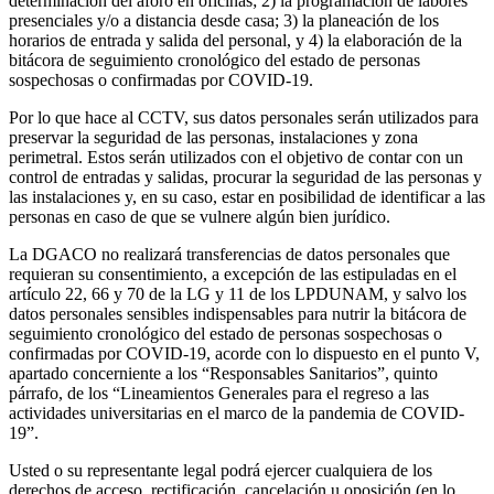
determinación del aforo en oficinas; 2) la programación de labores
presenciales y/o a distancia desde casa; 3) la planeación de los
horarios de entrada y salida del personal, y 4) la elaboración de la
bitácora de seguimiento cronológico del estado de personas
sospechosas o confirmadas por COVID-19.
Por lo que hace al CCTV, sus datos personales serán utilizados para
preservar la seguridad de las personas, instalaciones y zona
perimetral. Estos serán utilizados con el objetivo de contar con un
control de entradas y salidas, procurar la seguridad de las personas y
las instalaciones y, en su caso, estar en posibilidad de identificar a las
personas en caso de que se vulnere algún bien jurídico.
La DGACO no realizará transferencias de datos personales que
requieran su consentimiento, a excepción de las estipuladas en el
artículo 22, 66 y 70 de la LG y 11 de los LPDUNAM, y salvo los
datos personales sensibles indispensables para nutrir la bitácora de
seguimiento cronológico del estado de personas sospechosas o
confirmadas por COVID-19, acorde con lo dispuesto en el punto V,
apartado concerniente a los “Responsables Sanitarios”, quinto
párrafo, de los “Lineamientos Generales para el regreso a las
actividades universitarias en el marco de la pandemia de COVID-
19”.
Usted o su representante legal podrá ejercer cualquiera de los
derechos de acceso, rectificación, cancelación u oposición (en lo