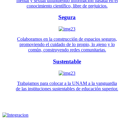
mental y sexual difundiendo información basada en el
conocimiento científico, libre de prejuicios.
Segura
Colaboramos en la construcción de espacios seguros,
promoviendo el cuidado de lo propio, lo ajeno y lo
común, construyendo redes comunitarias.
Sustentable
Trabajamos para colocar a la UNAM a la vanguardia
de las instituciones sustentables de educación superior.