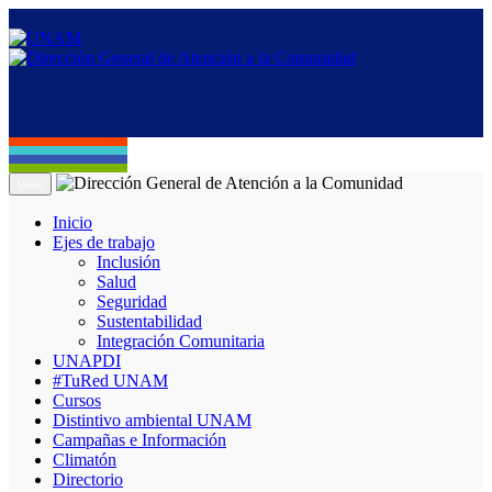
Menú
Inicio
Ejes de trabajo
Inclusión
Salud
Seguridad
Sustentabilidad
Integración Comunitaria
UNAPDI
#TuRed UNAM
Cursos
Distintivo ambiental UNAM
Campañas e Información
Climatón
Directorio