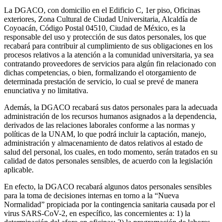
La DGACO, con domicilio en el Edificio C, 1er piso, Oficinas
exteriores, Zona Cultural de Ciudad Universitaria, Alcaldía de
Coyoacán, Código Postal 04510, Ciudad de México, es la
responsable del uso y protección de sus datos personales, los que
recabará para contribuir al cumplimiento de sus obligaciones en los
procesos relativos a la atención a la comunidad universitaria, ya sea
contratando proveedores de servicios para algún fin relacionado con
dichas competencias, o bien, formalizando el otorgamiento de
determinada prestación de servicio, lo cual se prevé de manera
enunciativa y no limitativa.
Además, la DGACO recabará sus datos personales para la adecuada
administración de los recursos humanos asignados a la dependencia,
derivados de las relaciones laborales conforme a las normas y
políticas de la UNAM, lo que podrá incluir la captación, manejo,
administración y almacenamiento de datos relativos al estado de
salud del personal, los cuales, en todo momento, serán tratados en su
calidad de datos personales sensibles, de acuerdo con la legislación
aplicable.
En efecto, la DGACO recabará algunos datos personales sensibles
para la toma de decisiones internas en torno a la “Nueva
Normalidad” propiciada por la contingencia sanitaria causada por el
virus SARS-CoV-2, en específico, las concernientes a: 1) la