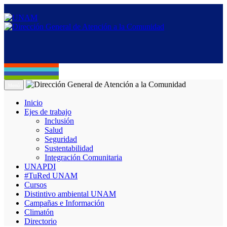
Menú
Inicio
Ejes de trabajo
Inclusión
Salud
Seguridad
Sustentabilidad
Integración Comunitaria
UNAPDI
#TuRed UNAM
Cursos
Distintivo ambiental UNAM
Campañas e Información
Climatón
Directorio