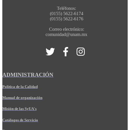
Teléfonos:
(0155) 5622-6174
(0155) 5622-6176
Correo electrónico:
comunidad@unam.mx
ADMINISTRACIÓN
Política de la Calidad
Manual de organización
Misión de las SyUA's
Catálogos de Servicio