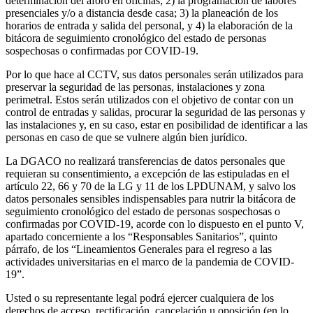
determinación del aforo en oficinas; 2) la programación de labores
presenciales y/o a distancia desde casa; 3) la planeación de los
horarios de entrada y salida del personal, y 4) la elaboración de la
bitácora de seguimiento cronológico del estado de personas
sospechosas o confirmadas por COVID-19.
Por lo que hace al CCTV, sus datos personales serán utilizados para
preservar la seguridad de las personas, instalaciones y zona
perimetral. Estos serán utilizados con el objetivo de contar con un
control de entradas y salidas, procurar la seguridad de las personas y
las instalaciones y, en su caso, estar en posibilidad de identificar a las
personas en caso de que se vulnere algún bien jurídico.
La DGACO no realizará transferencias de datos personales que
requieran su consentimiento, a excepción de las estipuladas en el
artículo 22, 66 y 70 de la LG y 11 de los LPDUNAM, y salvo los
datos personales sensibles indispensables para nutrir la bitácora de
seguimiento cronológico del estado de personas sospechosas o
confirmadas por COVID-19, acorde con lo dispuesto en el punto V,
apartado concerniente a los “Responsables Sanitarios”, quinto
párrafo, de los “Lineamientos Generales para el regreso a las
actividades universitarias en el marco de la pandemia de COVID-
19”.
Usted o su representante legal podrá ejercer cualquiera de los
derechos de acceso, rectificación, cancelación u oposición (en lo