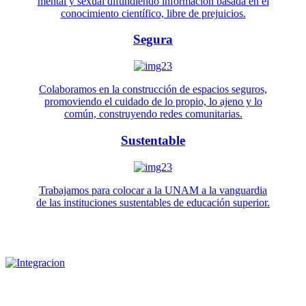
mental y sexual difundiendo información basada en el
conocimiento científico, libre de prejuicios.
Segura
Colaboramos en la construcción de espacios seguros,
promoviendo el cuidado de lo propio, lo ajeno y lo
común, construyendo redes comunitarias.
Sustentable
Trabajamos para colocar a la UNAM a la vanguardia
de las instituciones sustentables de educación superior.