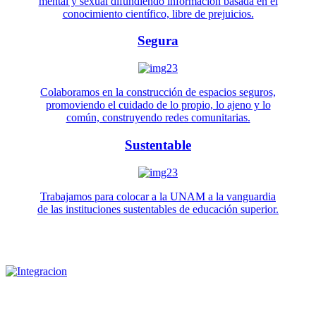
mental y sexual difundiendo información basada en el
conocimiento científico, libre de prejuicios.
Segura
Colaboramos en la construcción de espacios seguros,
promoviendo el cuidado de lo propio, lo ajeno y lo
común, construyendo redes comunitarias.
Sustentable
Trabajamos para colocar a la UNAM a la vanguardia
de las instituciones sustentables de educación superior.