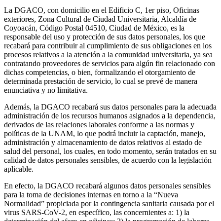
La DGACO, con domicilio en el Edificio C, 1er piso, Oficinas
exteriores, Zona Cultural de Ciudad Universitaria, Alcaldía de
Coyoacán, Código Postal 04510, Ciudad de México, es la
responsable del uso y protección de sus datos personales, los que
recabará para contribuir al cumplimiento de sus obligaciones en los
procesos relativos a la atención a la comunidad universitaria, ya sea
contratando proveedores de servicios para algún fin relacionado con
dichas competencias, o bien, formalizando el otorgamiento de
determinada prestación de servicio, lo cual se prevé de manera
enunciativa y no limitativa.
Además, la DGACO recabará sus datos personales para la adecuada
administración de los recursos humanos asignados a la dependencia,
derivados de las relaciones laborales conforme a las normas y
políticas de la UNAM, lo que podrá incluir la captación, manejo,
administración y almacenamiento de datos relativos al estado de
salud del personal, los cuales, en todo momento, serán tratados en su
calidad de datos personales sensibles, de acuerdo con la legislación
aplicable.
En efecto, la DGACO recabará algunos datos personales sensibles
para la toma de decisiones internas en torno a la “Nueva
Normalidad” propiciada por la contingencia sanitaria causada por el
virus SARS-CoV-2, en específico, las concernientes a: 1) la