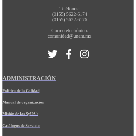
Teléfonos:
(0155) 5622-6174
(0155) 5622-6176
Correo electrónico:
comunidad@unam.mx
ADMINISTRACIÓN
Política de la Calidad
Manual de organización
Misión de las SyUA's
Catálogos de Servicio