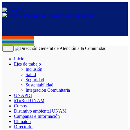
Menú
Inicio
Ejes de trabajo
Inclusión
Salud
Seguridad
Sustentabilidad
Integración Comunitaria
UNAPDI
#TuRed UNAM
Cursos
Distintivo ambiental UNAM
Campañas e Información
Climatón
Directorio