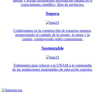
mental y sexual difundiendo información basada en el
conocimiento científico, libre de prejuicios.
Segura
Colaboramos en la construcción de espacios seguros,
promoviendo el cuidado de lo propio, lo ajeno y lo
común, construyendo redes comunitarias.
Sustentable
Trabajamos para colocar a la UNAM a la vanguardia
de las instituciones sustentables de educación superior.