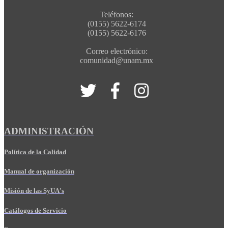
Teléfonos:
(0155) 5622-6174
(0155) 5622-6176
Correo electrónico:
comunidad@unam.mx
ADMINISTRACIÓN
Política de la Calidad
Manual de organización
Misión de las SyUA's
Catálogos de Servicio