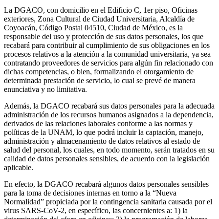
La DGACO, con domicilio en el Edificio C, 1er piso, Oficinas
exteriores, Zona Cultural de Ciudad Universitaria, Alcaldía de
Coyoacán, Código Postal 04510, Ciudad de México, es la
responsable del uso y protección de sus datos personales, los que
recabará para contribuir al cumplimiento de sus obligaciones en los
procesos relativos a la atención a la comunidad universitaria, ya sea
contratando proveedores de servicios para algún fin relacionado con
dichas competencias, o bien, formalizando el otorgamiento de
determinada prestación de servicio, lo cual se prevé de manera
enunciativa y no limitativa.
Además, la DGACO recabará sus datos personales para la adecuada
administración de los recursos humanos asignados a la dependencia,
derivados de las relaciones laborales conforme a las normas y
políticas de la UNAM, lo que podrá incluir la captación, manejo,
administración y almacenamiento de datos relativos al estado de
salud del personal, los cuales, en todo momento, serán tratados en su
calidad de datos personales sensibles, de acuerdo con la legislación
aplicable.
En efecto, la DGACO recabará algunos datos personales sensibles
para la toma de decisiones internas en torno a la “Nueva
Normalidad” propiciada por la contingencia sanitaria causada por el
virus SARS-CoV-2, en específico, las concernientes a: 1) la