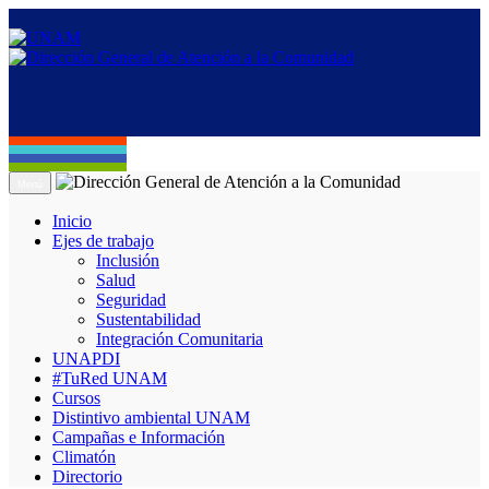
Menú
Inicio
Ejes de trabajo
Inclusión
Salud
Seguridad
Sustentabilidad
Integración Comunitaria
UNAPDI
#TuRed UNAM
Cursos
Distintivo ambiental UNAM
Campañas e Información
Climatón
Directorio