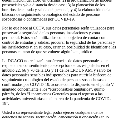
determinación del aforo en oficinas; 2) la programación de labores
presenciales y/o a distancia desde casa; 3) la planeación de los
horarios de entrada y salida del personal, y 4) la elaboración de la
bitácora de seguimiento cronológico del estado de personas
sospechosas o confirmadas por COVID-19.
Por lo que hace al CCTV, sus datos personales serán utilizados para
preservar la seguridad de las personas, instalaciones y zona
perimetral. Estos serán utilizados con el objetivo de contar con un
control de entradas y salidas, procurar la seguridad de las personas y
las instalaciones y, en su caso, estar en posibilidad de identificar a las
personas en caso de que se vulnere algún bien jurídico.
La DGACO no realizará transferencias de datos personales que
requieran su consentimiento, a excepción de las estipuladas en el
artículo 22, 66 y 70 de la LG y 11 de los LPDUNAM, y salvo los
datos personales sensibles indispensables para nutrir la bitácora de
seguimiento cronológico del estado de personas sospechosas o
confirmadas por COVID-19, acorde con lo dispuesto en el punto V,
apartado concerniente a los “Responsables Sanitarios”, quinto
párrafo, de los “Lineamientos Generales para el regreso a las
actividades universitarias en el marco de la pandemia de COVID-
19”.
Usted o su representante legal podrá ejercer cualquiera de los
derechos de acceso, rectificación, cancelación u oposición (en lo