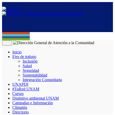
Menú
Inicio
Ejes de trabajo
Inclusión
Salud
Seguridad
Sustentabilidad
Integración Comunitaria
UNAPDI
#TuRed UNAM
Cursos
Distintivo ambiental UNAM
Campañas e Información
Climatón
Directorio