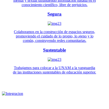
mental y sexual difundiendo información basada en el
conocimiento científico, libre de prejuicios.
Segura
Colaboramos en la construcción de espacios seguros,
promoviendo el cuidado de lo propio, lo ajeno y lo
común, construyendo redes comunitarias.
Sustentable
Trabajamos para colocar a la UNAM a la vanguardia
de las instituciones sustentables de educación superior.