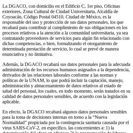
La DGACO, con domicilio en el Edificio C, 1er piso, Oficinas
exteriores, Zona Cultural de Ciudad Universitaria, Alcaldía de
Coyoacán, Código Postal 04510, Ciudad de México, es la
responsable del uso y protección de sus datos personales, los que
recabará para contribuir al cumplimiento de sus obligaciones en los
procesos relativos a la atención a la comunidad universitaria, ya sea
contratando proveedores de servicios para algún fin relacionado con
dichas competencias, o bien, formalizando el otorgamiento de
determinada prestación de servicio, lo cual se prevé de manera
enunciativa y no limitativa.
Además, la DGACO recabará sus datos personales para la adecuada
administración de los recursos humanos asignados a la dependencia,
derivados de las relaciones laborales conforme a las normas y
políticas de la UNAM, lo que podrá incluir la captación, manejo,
administración y almacenamiento de datos relativos al estado de
salud del personal, los cuales, en todo momento, serán tratados en su
calidad de datos personales sensibles, de acuerdo con la legislación
aplicable.
En efecto, la DGACO recabará algunos datos personales sensibles
para la toma de decisiones internas en torno a la “Nueva
Normalidad” propiciada por la contingencia sanitaria causada por el
virus SARS-CoV-2, en específico, las concernientes a: 1) la