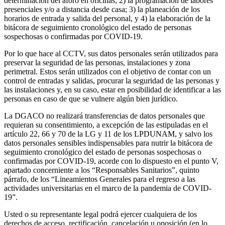
determinación del aforo en oficinas; 2) la programación de labores
presenciales y/o a distancia desde casa; 3) la planeación de los
horarios de entrada y salida del personal, y 4) la elaboración de la
bitácora de seguimiento cronológico del estado de personas
sospechosas o confirmadas por COVID-19.
Por lo que hace al CCTV, sus datos personales serán utilizados para
preservar la seguridad de las personas, instalaciones y zona
perimetral. Estos serán utilizados con el objetivo de contar con un
control de entradas y salidas, procurar la seguridad de las personas y
las instalaciones y, en su caso, estar en posibilidad de identificar a las
personas en caso de que se vulnere algún bien jurídico.
La DGACO no realizará transferencias de datos personales que
requieran su consentimiento, a excepción de las estipuladas en el
artículo 22, 66 y 70 de la LG y 11 de los LPDUNAM, y salvo los
datos personales sensibles indispensables para nutrir la bitácora de
seguimiento cronológico del estado de personas sospechosas o
confirmadas por COVID-19, acorde con lo dispuesto en el punto V,
apartado concerniente a los “Responsables Sanitarios”, quinto
párrafo, de los “Lineamientos Generales para el regreso a las
actividades universitarias en el marco de la pandemia de COVID-
19”.
Usted o su representante legal podrá ejercer cualquiera de los
derechos de acceso, rectificación, cancelación u oposición (en lo