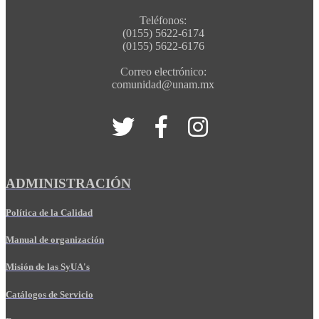
Teléfonos:
(0155) 5622-6174
(0155) 5622-6176
Correo electrónico:
comunidad@unam.mx
ADMINISTRACIÓN
Política de la Calidad
Manual de organización
Misión de las SyUA's
Catálogos de Servicio