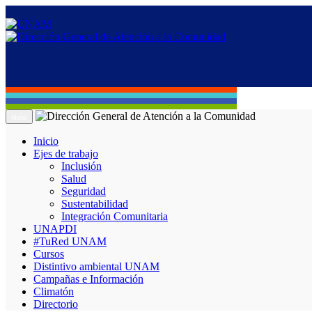
Menú
Inicio
Ejes de trabajo
Inclusión
Salud
Seguridad
Sustentabilidad
Integración Comunitaria
UNAPDI
#TuRed UNAM
Cursos
Distintivo ambiental UNAM
Campañas e Información
Climatón
Directorio