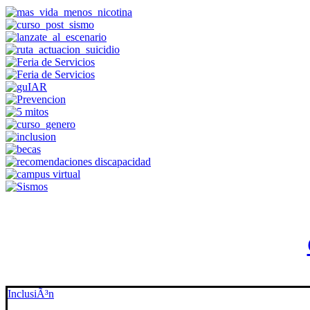
InclusiÃ³n