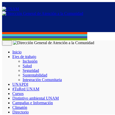
Menú
Inicio
Ejes de trabajo
Inclusión
Salud
Seguridad
Sustentabilidad
Integración Comunitaria
UNAPDI
#TuRed UNAM
Cursos
Distintivo ambiental UNAM
Campañas e Información
Climatón
Directorio