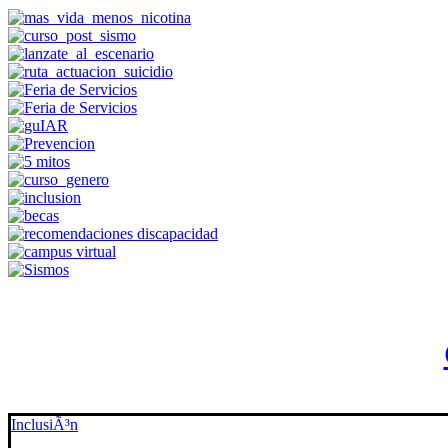
InclusiÃ³n