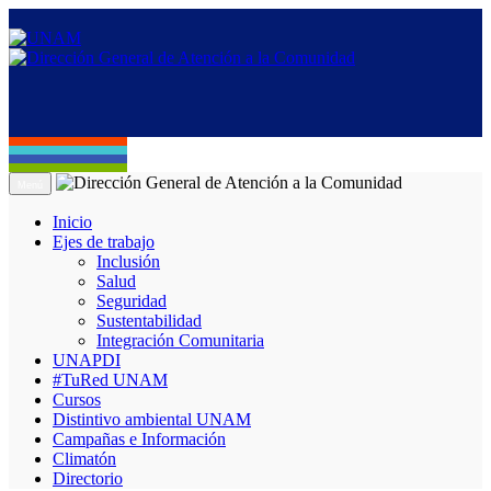
Menú
Inicio
Ejes de trabajo
Inclusión
Salud
Seguridad
Sustentabilidad
Integración Comunitaria
UNAPDI
#TuRed UNAM
Cursos
Distintivo ambiental UNAM
Campañas e Información
Climatón
Directorio