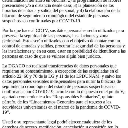
determinación del aforo en oficinas; 2) la programación de labores
presenciales y/o a distancia desde casa; 3) la planeación de los
horarios de entrada y salida del personal, y 4) la elaboración de la
bitácora de seguimiento cronológico del estado de personas
sospechosas o confirmadas por COVID-19.
Por lo que hace al CCTV, sus datos personales serán utilizados para
preservar la seguridad de las personas, instalaciones y zona
perimetral. Estos serán utilizados con el objetivo de contar con un
control de entradas y salidas, procurar la seguridad de las personas y
las instalaciones y, en su caso, estar en posibilidad de identificar a las
personas en caso de que se vulnere algún bien jurídico.
La DGACO no realizará transferencias de datos personales que
requieran su consentimiento, a excepción de las estipuladas en el
artículo 22, 66 y 70 de la LG y 11 de los LPDUNAM, y salvo los
datos personales sensibles indispensables para nutrir la bitácora de
seguimiento cronológico del estado de personas sospechosas o
confirmadas por COVID-19, acorde con lo dispuesto en el punto V,
apartado concerniente a los “Responsables Sanitarios”, quinto
párrafo, de los “Lineamientos Generales para el regreso a las
actividades universitarias en el marco de la pandemia de COVID-
19”.
Usted o su representante legal podrá ejercer cualquiera de los
derechos de acceso, rectificación, cancelación u oposición (en lo