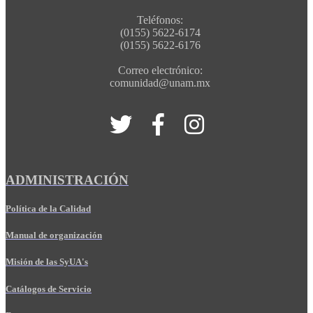
Teléfonos:
(0155) 5622-6174
(0155) 5622-6176
Correo electrónico:
comunidad@unam.mx
ADMINISTRACIÓN
Política de la Calidad
Manual de organización
Misión de las SyUA's
Catálogos de Servicio