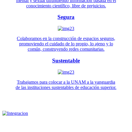
mental y sexual difundiendo información basada en el
conocimiento científico, libre de prejuicios.
Segura
Colaboramos en la construcción de espacios seguros,
promoviendo el cuidado de lo propio, lo ajeno y lo
común, construyendo redes comunitarias.
Sustentable
Trabajamos para colocar a la UNAM a la vanguardia
de las instituciones sustentables de educación superior.