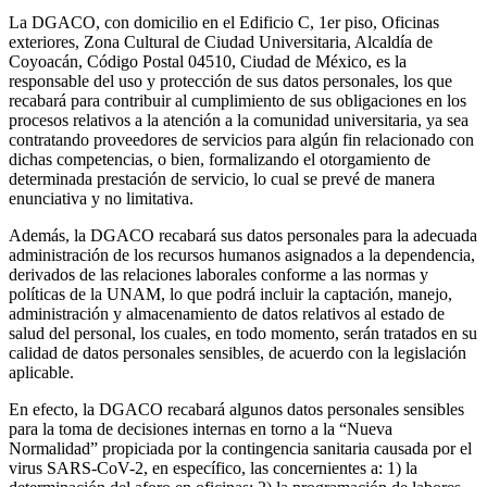
La DGACO, con domicilio en el Edificio C, 1er piso, Oficinas
exteriores, Zona Cultural de Ciudad Universitaria, Alcaldía de
Coyoacán, Código Postal 04510, Ciudad de México, es la
responsable del uso y protección de sus datos personales, los que
recabará para contribuir al cumplimiento de sus obligaciones en los
procesos relativos a la atención a la comunidad universitaria, ya sea
contratando proveedores de servicios para algún fin relacionado con
dichas competencias, o bien, formalizando el otorgamiento de
determinada prestación de servicio, lo cual se prevé de manera
enunciativa y no limitativa.
Además, la DGACO recabará sus datos personales para la adecuada
administración de los recursos humanos asignados a la dependencia,
derivados de las relaciones laborales conforme a las normas y
políticas de la UNAM, lo que podrá incluir la captación, manejo,
administración y almacenamiento de datos relativos al estado de
salud del personal, los cuales, en todo momento, serán tratados en su
calidad de datos personales sensibles, de acuerdo con la legislación
aplicable.
En efecto, la DGACO recabará algunos datos personales sensibles
para la toma de decisiones internas en torno a la “Nueva
Normalidad” propiciada por la contingencia sanitaria causada por el
virus SARS-CoV-2, en específico, las concernientes a: 1) la