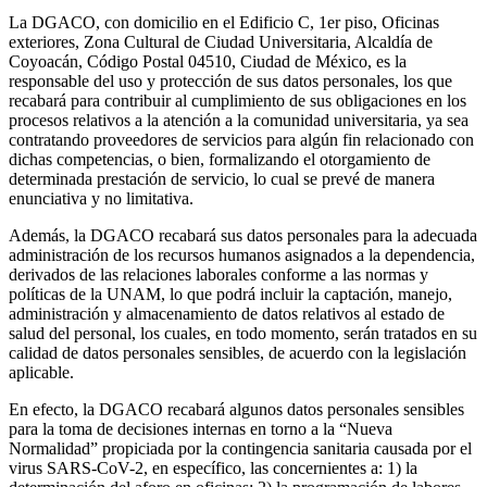
La DGACO, con domicilio en el Edificio C, 1er piso, Oficinas
exteriores, Zona Cultural de Ciudad Universitaria, Alcaldía de
Coyoacán, Código Postal 04510, Ciudad de México, es la
responsable del uso y protección de sus datos personales, los que
recabará para contribuir al cumplimiento de sus obligaciones en los
procesos relativos a la atención a la comunidad universitaria, ya sea
contratando proveedores de servicios para algún fin relacionado con
dichas competencias, o bien, formalizando el otorgamiento de
determinada prestación de servicio, lo cual se prevé de manera
enunciativa y no limitativa.
Además, la DGACO recabará sus datos personales para la adecuada
administración de los recursos humanos asignados a la dependencia,
derivados de las relaciones laborales conforme a las normas y
políticas de la UNAM, lo que podrá incluir la captación, manejo,
administración y almacenamiento de datos relativos al estado de
salud del personal, los cuales, en todo momento, serán tratados en su
calidad de datos personales sensibles, de acuerdo con la legislación
aplicable.
En efecto, la DGACO recabará algunos datos personales sensibles
para la toma de decisiones internas en torno a la “Nueva
Normalidad” propiciada por la contingencia sanitaria causada por el
virus SARS-CoV-2, en específico, las concernientes a: 1) la