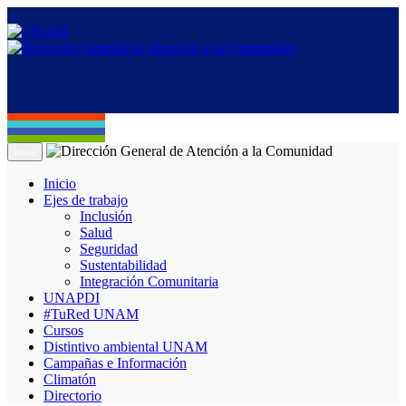
Menú
Inicio
Ejes de trabajo
Inclusión
Salud
Seguridad
Sustentabilidad
Integración Comunitaria
UNAPDI
#TuRed UNAM
Cursos
Distintivo ambiental UNAM
Campañas e Información
Climatón
Directorio