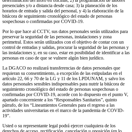
determinación del aforo en oficinas; 2) la programación de labores
presenciales y/o a distancia desde casa; 3) la planeación de los
horarios de entrada y salida del personal, y 4) la elaboración de la
bitácora de seguimiento cronológico del estado de personas
sospechosas o confirmadas por COVID-19.
Por lo que hace al CCTV, sus datos personales serán utilizados para
preservar la seguridad de las personas, instalaciones y zona
perimetral. Estos serán utilizados con el objetivo de contar con un
control de entradas y salidas, procurar la seguridad de las personas y
las instalaciones y, en su caso, estar en posibilidad de identificar a las
personas en caso de que se vulnere algún bien jurídico.
La DGACO no realizará transferencias de datos personales que
requieran su consentimiento, a excepción de las estipuladas en el
artículo 22, 66 y 70 de la LG y 11 de los LPDUNAM, y salvo los
datos personales sensibles indispensables para nutrir la bitácora de
seguimiento cronológico del estado de personas sospechosas o
confirmadas por COVID-19, acorde con lo dispuesto en el punto V,
apartado concerniente a los “Responsables Sanitarios”, quinto
párrafo, de los “Lineamientos Generales para el regreso a las
actividades universitarias en el marco de la pandemia de COVID-
19”.
Usted o su representante legal podrá ejercer cualquiera de los
derechos de acceso, rectificación, cancelación u oposición (en lo