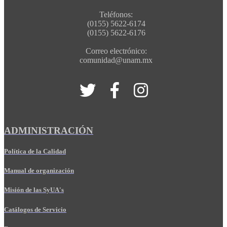
Teléfonos:
(0155) 5622-6174
(0155) 5622-6176
Correo electrónico:
comunidad@unam.mx
ADMINISTRACIÓN
Política de la Calidad
Manual de organización
Misión de las SyUA's
Catálogos de Servicio