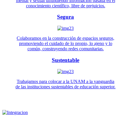
mental y sexual difundiendo información basada en el
conocimiento científico, libre de prejuicios.
Segura
Colaboramos en la construcción de espacios seguros,
promoviendo el cuidado de lo propio, lo ajeno y lo
común, construyendo redes comunitarias.
Sustentable
Trabajamos para colocar a la UNAM a la vanguardia
de las instituciones sustentables de educación superior.