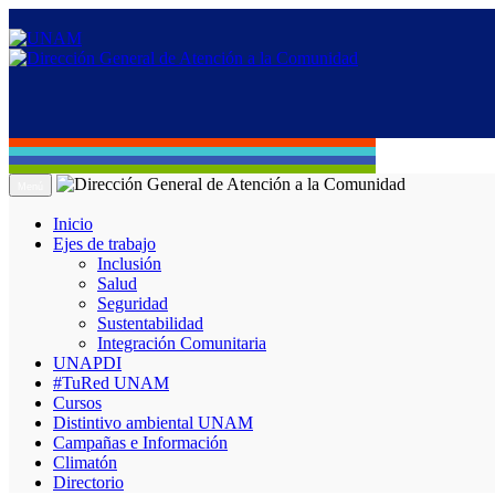
Menú
Inicio
Ejes de trabajo
Inclusión
Salud
Seguridad
Sustentabilidad
Integración Comunitaria
UNAPDI
#TuRed UNAM
Cursos
Distintivo ambiental UNAM
Campañas e Información
Climatón
Directorio