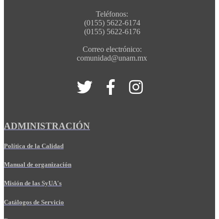
Teléfonos:
(0155) 5622-6174
(0155) 5622-6176
Correo electrónico:
comunidad@unam.mx
ADMINISTRACIÓN
Política de la Calidad
Manual de organización
Misión de las SyUA's
Catálogos de Servicio