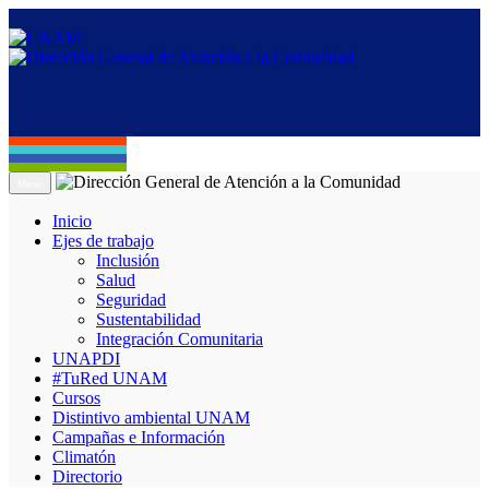
Menú
Inicio
Ejes de trabajo
Inclusión
Salud
Seguridad
Sustentabilidad
Integración Comunitaria
UNAPDI
#TuRed UNAM
Cursos
Distintivo ambiental UNAM
Campañas e Información
Climatón
Directorio