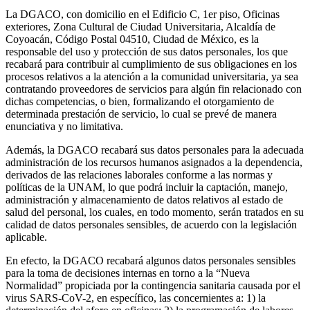
La DGACO, con domicilio en el Edificio C, 1er piso, Oficinas
exteriores, Zona Cultural de Ciudad Universitaria, Alcaldía de
Coyoacán, Código Postal 04510, Ciudad de México, es la
responsable del uso y protección de sus datos personales, los que
recabará para contribuir al cumplimiento de sus obligaciones en los
procesos relativos a la atención a la comunidad universitaria, ya sea
contratando proveedores de servicios para algún fin relacionado con
dichas competencias, o bien, formalizando el otorgamiento de
determinada prestación de servicio, lo cual se prevé de manera
enunciativa y no limitativa.
Además, la DGACO recabará sus datos personales para la adecuada
administración de los recursos humanos asignados a la dependencia,
derivados de las relaciones laborales conforme a las normas y
políticas de la UNAM, lo que podrá incluir la captación, manejo,
administración y almacenamiento de datos relativos al estado de
salud del personal, los cuales, en todo momento, serán tratados en su
calidad de datos personales sensibles, de acuerdo con la legislación
aplicable.
En efecto, la DGACO recabará algunos datos personales sensibles
para la toma de decisiones internas en torno a la “Nueva
Normalidad” propiciada por la contingencia sanitaria causada por el
virus SARS-CoV-2, en específico, las concernientes a: 1) la