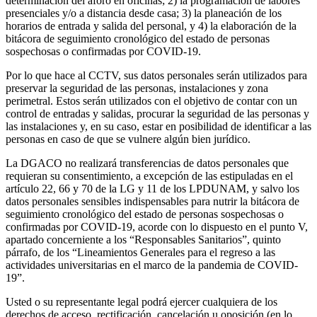
determinación del aforo en oficinas; 2) la programación de labores
presenciales y/o a distancia desde casa; 3) la planeación de los
horarios de entrada y salida del personal, y 4) la elaboración de la
bitácora de seguimiento cronológico del estado de personas
sospechosas o confirmadas por COVID-19.
Por lo que hace al CCTV, sus datos personales serán utilizados para
preservar la seguridad de las personas, instalaciones y zona
perimetral. Estos serán utilizados con el objetivo de contar con un
control de entradas y salidas, procurar la seguridad de las personas y
las instalaciones y, en su caso, estar en posibilidad de identificar a las
personas en caso de que se vulnere algún bien jurídico.
La DGACO no realizará transferencias de datos personales que
requieran su consentimiento, a excepción de las estipuladas en el
artículo 22, 66 y 70 de la LG y 11 de los LPDUNAM, y salvo los
datos personales sensibles indispensables para nutrir la bitácora de
seguimiento cronológico del estado de personas sospechosas o
confirmadas por COVID-19, acorde con lo dispuesto en el punto V,
apartado concerniente a los “Responsables Sanitarios”, quinto
párrafo, de los “Lineamientos Generales para el regreso a las
actividades universitarias en el marco de la pandemia de COVID-
19”.
Usted o su representante legal podrá ejercer cualquiera de los
derechos de acceso, rectificación, cancelación u oposición (en lo