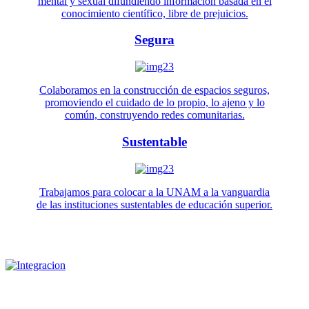
mental y sexual difundiendo información basada en el
conocimiento científico, libre de prejuicios.
Segura
Colaboramos en la construcción de espacios seguros,
promoviendo el cuidado de lo propio, lo ajeno y lo
común, construyendo redes comunitarias.
Sustentable
Trabajamos para colocar a la UNAM a la vanguardia
de las instituciones sustentables de educación superior.