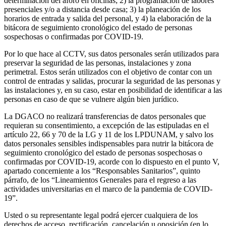
determinación del aforo en oficinas; 2) la programación de labores
presenciales y/o a distancia desde casa; 3) la planeación de los
horarios de entrada y salida del personal, y 4) la elaboración de la
bitácora de seguimiento cronológico del estado de personas
sospechosas o confirmadas por COVID-19.
Por lo que hace al CCTV, sus datos personales serán utilizados para
preservar la seguridad de las personas, instalaciones y zona
perimetral. Estos serán utilizados con el objetivo de contar con un
control de entradas y salidas, procurar la seguridad de las personas y
las instalaciones y, en su caso, estar en posibilidad de identificar a las
personas en caso de que se vulnere algún bien jurídico.
La DGACO no realizará transferencias de datos personales que
requieran su consentimiento, a excepción de las estipuladas en el
artículo 22, 66 y 70 de la LG y 11 de los LPDUNAM, y salvo los
datos personales sensibles indispensables para nutrir la bitácora de
seguimiento cronológico del estado de personas sospechosas o
confirmadas por COVID-19, acorde con lo dispuesto en el punto V,
apartado concerniente a los “Responsables Sanitarios”, quinto
párrafo, de los “Lineamientos Generales para el regreso a las
actividades universitarias en el marco de la pandemia de COVID-
19”.
Usted o su representante legal podrá ejercer cualquiera de los
derechos de acceso, rectificación, cancelación u oposición (en lo