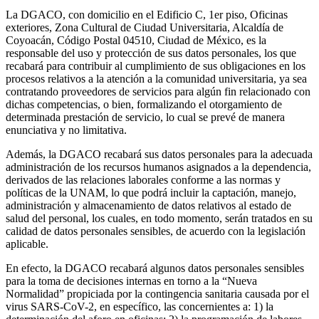
La DGACO, con domicilio en el Edificio C, 1er piso, Oficinas
exteriores, Zona Cultural de Ciudad Universitaria, Alcaldía de
Coyoacán, Código Postal 04510, Ciudad de México, es la
responsable del uso y protección de sus datos personales, los que
recabará para contribuir al cumplimiento de sus obligaciones en los
procesos relativos a la atención a la comunidad universitaria, ya sea
contratando proveedores de servicios para algún fin relacionado con
dichas competencias, o bien, formalizando el otorgamiento de
determinada prestación de servicio, lo cual se prevé de manera
enunciativa y no limitativa.
Además, la DGACO recabará sus datos personales para la adecuada
administración de los recursos humanos asignados a la dependencia,
derivados de las relaciones laborales conforme a las normas y
políticas de la UNAM, lo que podrá incluir la captación, manejo,
administración y almacenamiento de datos relativos al estado de
salud del personal, los cuales, en todo momento, serán tratados en su
calidad de datos personales sensibles, de acuerdo con la legislación
aplicable.
En efecto, la DGACO recabará algunos datos personales sensibles
para la toma de decisiones internas en torno a la “Nueva
Normalidad” propiciada por la contingencia sanitaria causada por el
virus SARS-CoV-2, en específico, las concernientes a: 1) la