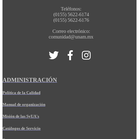
Teléfonos:
(0155) 5622-6174
(0155) 5622-6176
Correo electrónico:
comunidad@unam.mx
ADMINISTRACIÓN
Política de la Calidad
Manual de organización
Misión de las SyUA's
Catálogos de Servicio