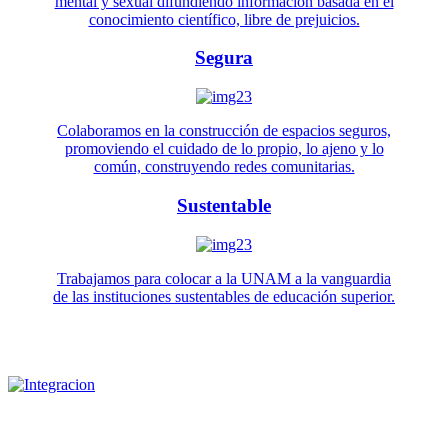
mental y sexual difundiendo información basada en el
conocimiento científico, libre de prejuicios.
Segura
Colaboramos en la construcción de espacios seguros,
promoviendo el cuidado de lo propio, lo ajeno y lo
común, construyendo redes comunitarias.
Sustentable
Trabajamos para colocar a la UNAM a la vanguardia
de las instituciones sustentables de educación superior.