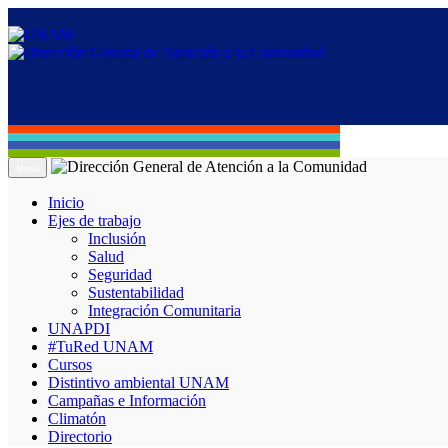
Menú
Inicio
Ejes de trabajo
Inclusión
Salud
Seguridad
Sustentabilidad
Integración Comunitaria
UNAPDI
#TuRed UNAM
Cursos
Distintivo ambiental UNAM
Campañas e Información
Climatón
Directorio