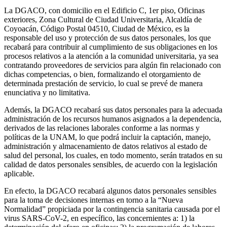
La DGACO, con domicilio en el Edificio C, 1er piso, Oficinas
exteriores, Zona Cultural de Ciudad Universitaria, Alcaldía de
Coyoacán, Código Postal 04510, Ciudad de México, es la
responsable del uso y protección de sus datos personales, los que
recabará para contribuir al cumplimiento de sus obligaciones en los
procesos relativos a la atención a la comunidad universitaria, ya sea
contratando proveedores de servicios para algún fin relacionado con
dichas competencias, o bien, formalizando el otorgamiento de
determinada prestación de servicio, lo cual se prevé de manera
enunciativa y no limitativa.
Además, la DGACO recabará sus datos personales para la adecuada
administración de los recursos humanos asignados a la dependencia,
derivados de las relaciones laborales conforme a las normas y
políticas de la UNAM, lo que podrá incluir la captación, manejo,
administración y almacenamiento de datos relativos al estado de
salud del personal, los cuales, en todo momento, serán tratados en su
calidad de datos personales sensibles, de acuerdo con la legislación
aplicable.
En efecto, la DGACO recabará algunos datos personales sensibles
para la toma de decisiones internas en torno a la “Nueva
Normalidad” propiciada por la contingencia sanitaria causada por el
virus SARS-CoV-2, en específico, las concernientes a: 1) la