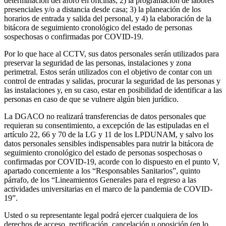
determinación del aforo en oficinas; 2) la programación de labores
presenciales y/o a distancia desde casa; 3) la planeación de los
horarios de entrada y salida del personal, y 4) la elaboración de la
bitácora de seguimiento cronológico del estado de personas
sospechosas o confirmadas por COVID-19.
Por lo que hace al CCTV, sus datos personales serán utilizados para
preservar la seguridad de las personas, instalaciones y zona
perimetral. Estos serán utilizados con el objetivo de contar con un
control de entradas y salidas, procurar la seguridad de las personas y
las instalaciones y, en su caso, estar en posibilidad de identificar a las
personas en caso de que se vulnere algún bien jurídico.
La DGACO no realizará transferencias de datos personales que
requieran su consentimiento, a excepción de las estipuladas en el
artículo 22, 66 y 70 de la LG y 11 de los LPDUNAM, y salvo los
datos personales sensibles indispensables para nutrir la bitácora de
seguimiento cronológico del estado de personas sospechosas o
confirmadas por COVID-19, acorde con lo dispuesto en el punto V,
apartado concerniente a los “Responsables Sanitarios”, quinto
párrafo, de los “Lineamientos Generales para el regreso a las
actividades universitarias en el marco de la pandemia de COVID-
19”.
Usted o su representante legal podrá ejercer cualquiera de los
derechos de acceso, rectificación, cancelación u oposición (en lo