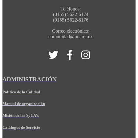
Teléfonos:
(0155) 5622-6174
(0155) 5622-6176
Correo electrónico:
comunidad@unam.mx
ADMINISTRACIÓN
Política de la Calidad
Manual de organización
Misión de las SyUA's
Catálogos de Servicio