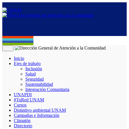
Menú
Inicio
Ejes de trabajo
Inclusión
Salud
Seguridad
Sustentabilidad
Integración Comunitaria
UNAPDI
#TuRed UNAM
Cursos
Distintivo ambiental UNAM
Campañas e Información
Climatón
Directorio