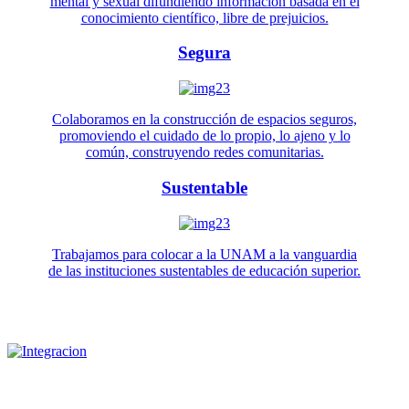
mental y sexual difundiendo información basada en el
conocimiento científico, libre de prejuicios.
Segura
Colaboramos en la construcción de espacios seguros,
promoviendo el cuidado de lo propio, lo ajeno y lo
común, construyendo redes comunitarias.
Sustentable
Trabajamos para colocar a la UNAM a la vanguardia
de las instituciones sustentables de educación superior.