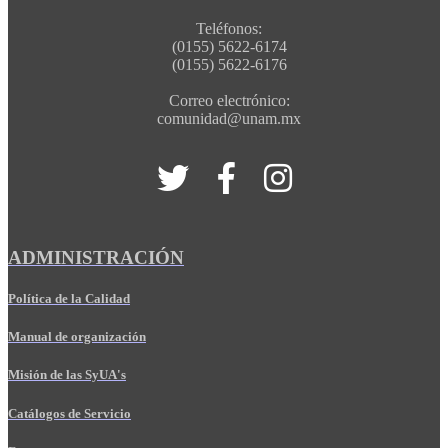
Teléfonos:
(0155) 5622-6174
(0155) 5622-6176
Correo electrónico:
comunidad@unam.mx
ADMINISTRACIÓN
Política de la Calidad
Manual de organización
Misión de las SyUA's
Catálogos de Servicio