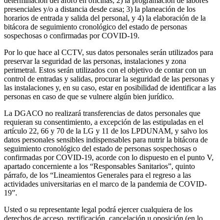
determinación del aforo en oficinas; 2) la programación de labores
presenciales y/o a distancia desde casa; 3) la planeación de los
horarios de entrada y salida del personal, y 4) la elaboración de la
bitácora de seguimiento cronológico del estado de personas
sospechosas o confirmadas por COVID-19.
Por lo que hace al CCTV, sus datos personales serán utilizados para
preservar la seguridad de las personas, instalaciones y zona
perimetral. Estos serán utilizados con el objetivo de contar con un
control de entradas y salidas, procurar la seguridad de las personas y
las instalaciones y, en su caso, estar en posibilidad de identificar a las
personas en caso de que se vulnere algún bien jurídico.
La DGACO no realizará transferencias de datos personales que
requieran su consentimiento, a excepción de las estipuladas en el
artículo 22, 66 y 70 de la LG y 11 de los LPDUNAM, y salvo los
datos personales sensibles indispensables para nutrir la bitácora de
seguimiento cronológico del estado de personas sospechosas o
confirmadas por COVID-19, acorde con lo dispuesto en el punto V,
apartado concerniente a los “Responsables Sanitarios”, quinto
párrafo, de los “Lineamientos Generales para el regreso a las
actividades universitarias en el marco de la pandemia de COVID-
19”.
Usted o su representante legal podrá ejercer cualquiera de los
derechos de acceso, rectificación, cancelación u oposición (en lo