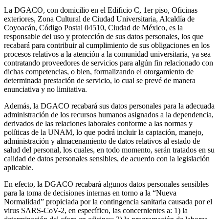
La DGACO, con domicilio en el Edificio C, 1er piso, Oficinas
exteriores, Zona Cultural de Ciudad Universitaria, Alcaldía de
Coyoacán, Código Postal 04510, Ciudad de México, es la
responsable del uso y protección de sus datos personales, los que
recabará para contribuir al cumplimiento de sus obligaciones en los
procesos relativos a la atención a la comunidad universitaria, ya sea
contratando proveedores de servicios para algún fin relacionado con
dichas competencias, o bien, formalizando el otorgamiento de
determinada prestación de servicio, lo cual se prevé de manera
enunciativa y no limitativa.
Además, la DGACO recabará sus datos personales para la adecuada
administración de los recursos humanos asignados a la dependencia,
derivados de las relaciones laborales conforme a las normas y
políticas de la UNAM, lo que podrá incluir la captación, manejo,
administración y almacenamiento de datos relativos al estado de
salud del personal, los cuales, en todo momento, serán tratados en su
calidad de datos personales sensibles, de acuerdo con la legislación
aplicable.
En efecto, la DGACO recabará algunos datos personales sensibles
para la toma de decisiones internas en torno a la “Nueva
Normalidad” propiciada por la contingencia sanitaria causada por el
virus SARS-CoV-2, en específico, las concernientes a: 1) la