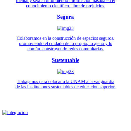
mental y sexual difundiendo información basada en el
conocimiento científico, libre de prejuicios.
Segura
Colaboramos en la construcción de espacios seguros,
promoviendo el cuidado de lo propio, lo ajeno y lo
común, construyendo redes comunitarias.
Sustentable
Trabajamos para colocar a la UNAM a la vanguardia
de las instituciones sustentables de educación superior.