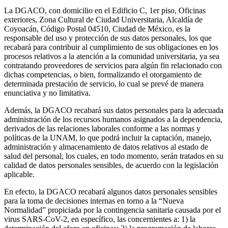
La DGACO, con domicilio en el Edificio C, 1er piso, Oficinas
exteriores, Zona Cultural de Ciudad Universitaria, Alcaldía de
Coyoacán, Código Postal 04510, Ciudad de México, es la
responsable del uso y protección de sus datos personales, los que
recabará para contribuir al cumplimiento de sus obligaciones en los
procesos relativos a la atención a la comunidad universitaria, ya sea
contratando proveedores de servicios para algún fin relacionado con
dichas competencias, o bien, formalizando el otorgamiento de
determinada prestación de servicio, lo cual se prevé de manera
enunciativa y no limitativa.
Además, la DGACO recabará sus datos personales para la adecuada
administración de los recursos humanos asignados a la dependencia,
derivados de las relaciones laborales conforme a las normas y
políticas de la UNAM, lo que podrá incluir la captación, manejo,
administración y almacenamiento de datos relativos al estado de
salud del personal, los cuales, en todo momento, serán tratados en su
calidad de datos personales sensibles, de acuerdo con la legislación
aplicable.
En efecto, la DGACO recabará algunos datos personales sensibles
para la toma de decisiones internas en torno a la “Nueva
Normalidad” propiciada por la contingencia sanitaria causada por el
virus SARS-CoV-2, en específico, las concernientes a: 1) la