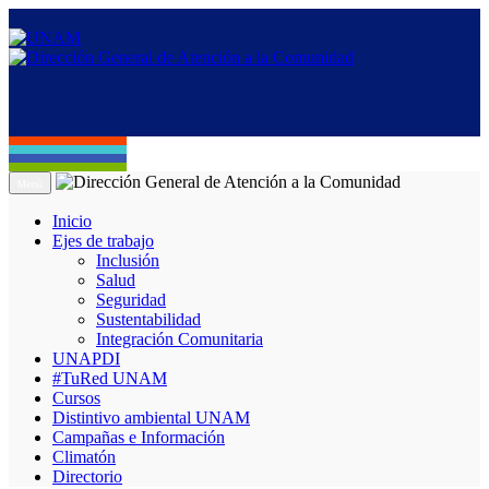
Menú
Inicio
Ejes de trabajo
Inclusión
Salud
Seguridad
Sustentabilidad
Integración Comunitaria
UNAPDI
#TuRed UNAM
Cursos
Distintivo ambiental UNAM
Campañas e Información
Climatón
Directorio