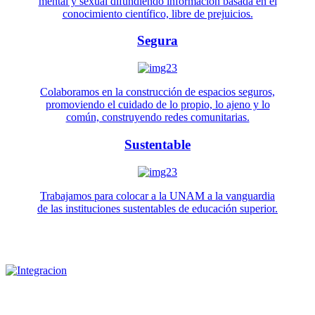
mental y sexual difundiendo información basada en el
conocimiento científico, libre de prejuicios.
Segura
Colaboramos en la construcción de espacios seguros,
promoviendo el cuidado de lo propio, lo ajeno y lo
común, construyendo redes comunitarias.
Sustentable
Trabajamos para colocar a la UNAM a la vanguardia
de las instituciones sustentables de educación superior.