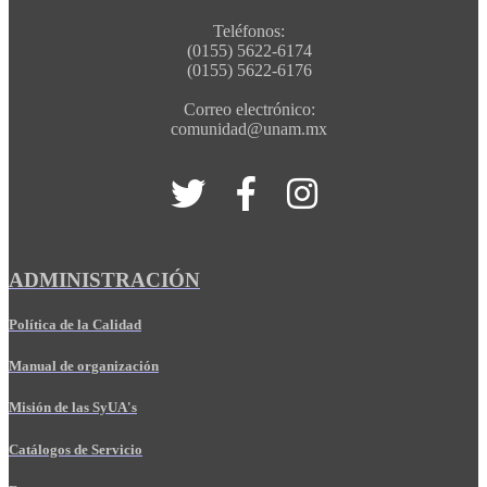
Teléfonos:
(0155) 5622-6174
(0155) 5622-6176
Correo electrónico:
comunidad@unam.mx
ADMINISTRACIÓN
Política de la Calidad
Manual de organización
Misión de las SyUA's
Catálogos de Servicio