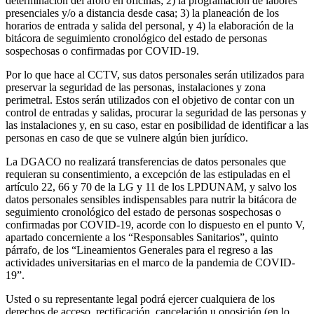
determinación del aforo en oficinas; 2) la programación de labores
presenciales y/o a distancia desde casa; 3) la planeación de los
horarios de entrada y salida del personal, y 4) la elaboración de la
bitácora de seguimiento cronológico del estado de personas
sospechosas o confirmadas por COVID-19.
Por lo que hace al CCTV, sus datos personales serán utilizados para
preservar la seguridad de las personas, instalaciones y zona
perimetral. Estos serán utilizados con el objetivo de contar con un
control de entradas y salidas, procurar la seguridad de las personas y
las instalaciones y, en su caso, estar en posibilidad de identificar a las
personas en caso de que se vulnere algún bien jurídico.
La DGACO no realizará transferencias de datos personales que
requieran su consentimiento, a excepción de las estipuladas en el
artículo 22, 66 y 70 de la LG y 11 de los LPDUNAM, y salvo los
datos personales sensibles indispensables para nutrir la bitácora de
seguimiento cronológico del estado de personas sospechosas o
confirmadas por COVID-19, acorde con lo dispuesto en el punto V,
apartado concerniente a los “Responsables Sanitarios”, quinto
párrafo, de los “Lineamientos Generales para el regreso a las
actividades universitarias en el marco de la pandemia de COVID-
19”.
Usted o su representante legal podrá ejercer cualquiera de los
derechos de acceso, rectificación, cancelación u oposición (en lo