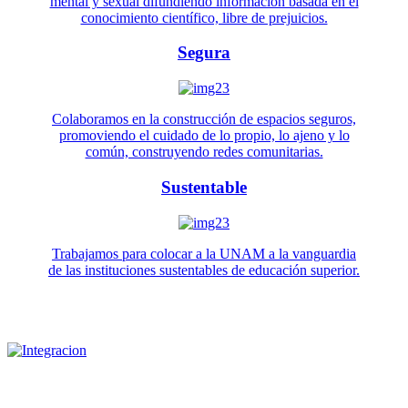
mental y sexual difundiendo información basada en el
conocimiento científico, libre de prejuicios.
Segura
Colaboramos en la construcción de espacios seguros,
promoviendo el cuidado de lo propio, lo ajeno y lo
común, construyendo redes comunitarias.
Sustentable
Trabajamos para colocar a la UNAM a la vanguardia
de las instituciones sustentables de educación superior.