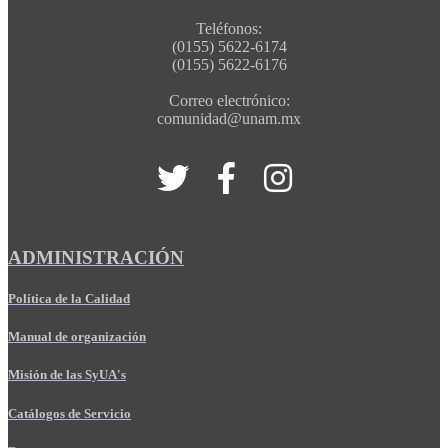
Teléfonos:
(0155) 5622-6174
(0155) 5622-6176
Correo electrónico:
comunidad@unam.mx
ADMINISTRACIÓN
Política de la Calidad
Manual de organización
Misión de las SyUA's
Catálogos de Servicio