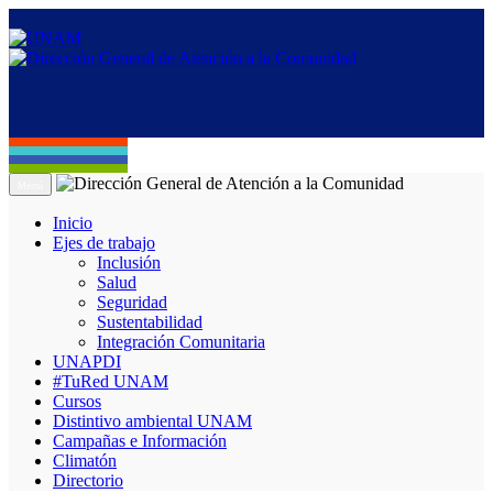
Menú
Inicio
Ejes de trabajo
Inclusión
Salud
Seguridad
Sustentabilidad
Integración Comunitaria
UNAPDI
#TuRed UNAM
Cursos
Distintivo ambiental UNAM
Campañas e Información
Climatón
Directorio