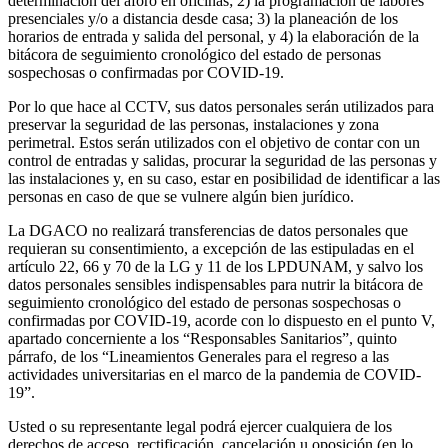
determinación del aforo en oficinas; 2) la programación de labores
presenciales y/o a distancia desde casa; 3) la planeación de los
horarios de entrada y salida del personal, y 4) la elaboración de la
bitácora de seguimiento cronológico del estado de personas
sospechosas o confirmadas por COVID-19.
Por lo que hace al CCTV, sus datos personales serán utilizados para
preservar la seguridad de las personas, instalaciones y zona
perimetral. Estos serán utilizados con el objetivo de contar con un
control de entradas y salidas, procurar la seguridad de las personas y
las instalaciones y, en su caso, estar en posibilidad de identificar a las
personas en caso de que se vulnere algún bien jurídico.
La DGACO no realizará transferencias de datos personales que
requieran su consentimiento, a excepción de las estipuladas en el
artículo 22, 66 y 70 de la LG y 11 de los LPDUNAM, y salvo los
datos personales sensibles indispensables para nutrir la bitácora de
seguimiento cronológico del estado de personas sospechosas o
confirmadas por COVID-19, acorde con lo dispuesto en el punto V,
apartado concerniente a los “Responsables Sanitarios”, quinto
párrafo, de los “Lineamientos Generales para el regreso a las
actividades universitarias en el marco de la pandemia de COVID-
19”.
Usted o su representante legal podrá ejercer cualquiera de los
derechos de acceso, rectificación, cancelación u oposición (en lo