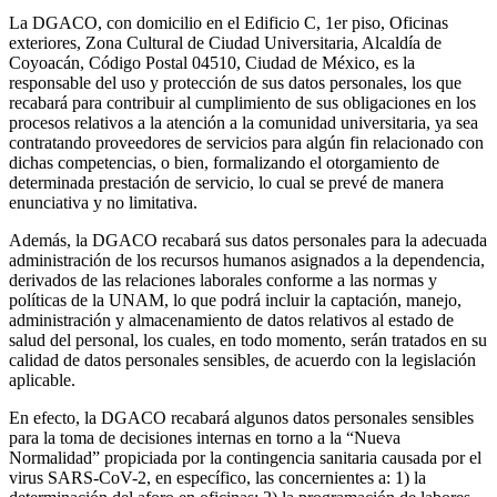
La DGACO, con domicilio en el Edificio C, 1er piso, Oficinas
exteriores, Zona Cultural de Ciudad Universitaria, Alcaldía de
Coyoacán, Código Postal 04510, Ciudad de México, es la
responsable del uso y protección de sus datos personales, los que
recabará para contribuir al cumplimiento de sus obligaciones en los
procesos relativos a la atención a la comunidad universitaria, ya sea
contratando proveedores de servicios para algún fin relacionado con
dichas competencias, o bien, formalizando el otorgamiento de
determinada prestación de servicio, lo cual se prevé de manera
enunciativa y no limitativa.
Además, la DGACO recabará sus datos personales para la adecuada
administración de los recursos humanos asignados a la dependencia,
derivados de las relaciones laborales conforme a las normas y
políticas de la UNAM, lo que podrá incluir la captación, manejo,
administración y almacenamiento de datos relativos al estado de
salud del personal, los cuales, en todo momento, serán tratados en su
calidad de datos personales sensibles, de acuerdo con la legislación
aplicable.
En efecto, la DGACO recabará algunos datos personales sensibles
para la toma de decisiones internas en torno a la “Nueva
Normalidad” propiciada por la contingencia sanitaria causada por el
virus SARS-CoV-2, en específico, las concernientes a: 1) la