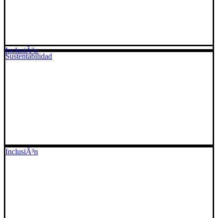
InclusiÃ³n
Sustentabilidad
InclusiÃ³n