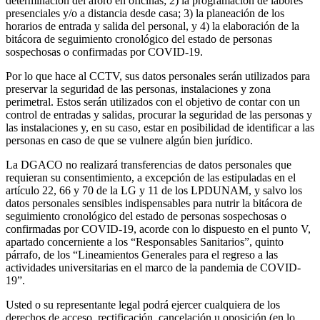
determinación del aforo en oficinas; 2) la programación de labores
presenciales y/o a distancia desde casa; 3) la planeación de los
horarios de entrada y salida del personal, y 4) la elaboración de la
bitácora de seguimiento cronológico del estado de personas
sospechosas o confirmadas por COVID-19.
Por lo que hace al CCTV, sus datos personales serán utilizados para
preservar la seguridad de las personas, instalaciones y zona
perimetral. Estos serán utilizados con el objetivo de contar con un
control de entradas y salidas, procurar la seguridad de las personas y
las instalaciones y, en su caso, estar en posibilidad de identificar a las
personas en caso de que se vulnere algún bien jurídico.
La DGACO no realizará transferencias de datos personales que
requieran su consentimiento, a excepción de las estipuladas en el
artículo 22, 66 y 70 de la LG y 11 de los LPDUNAM, y salvo los
datos personales sensibles indispensables para nutrir la bitácora de
seguimiento cronológico del estado de personas sospechosas o
confirmadas por COVID-19, acorde con lo dispuesto en el punto V,
apartado concerniente a los “Responsables Sanitarios”, quinto
párrafo, de los “Lineamientos Generales para el regreso a las
actividades universitarias en el marco de la pandemia de COVID-
19”.
Usted o su representante legal podrá ejercer cualquiera de los
derechos de acceso, rectificación, cancelación u oposición (en lo