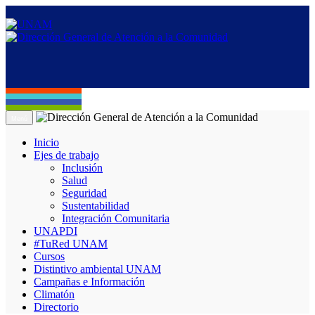
Menú
Inicio
Ejes de trabajo
Inclusión
Salud
Seguridad
Sustentabilidad
Integración Comunitaria
UNAPDI
#TuRed UNAM
Cursos
Distintivo ambiental UNAM
Campañas e Información
Climatón
Directorio