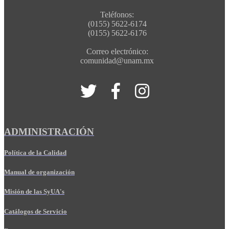
Teléfonos:
(0155) 5622-6174
(0155) 5622-6176
Correo electrónico:
comunidad@unam.mx
ADMINISTRACIÓN
Política de la Calidad
Manual de organización
Misión de las SyUA's
Catálogos de Servicio