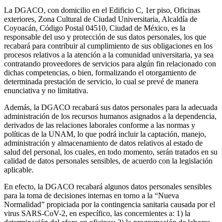
La DGACO, con domicilio en el Edificio C, 1er piso, Oficinas
exteriores, Zona Cultural de Ciudad Universitaria, Alcaldía de
Coyoacán, Código Postal 04510, Ciudad de México, es la
responsable del uso y protección de sus datos personales, los que
recabará para contribuir al cumplimiento de sus obligaciones en los
procesos relativos a la atención a la comunidad universitaria, ya sea
contratando proveedores de servicios para algún fin relacionado con
dichas competencias, o bien, formalizando el otorgamiento de
determinada prestación de servicio, lo cual se prevé de manera
enunciativa y no limitativa.
Además, la DGACO recabará sus datos personales para la adecuada
administración de los recursos humanos asignados a la dependencia,
derivados de las relaciones laborales conforme a las normas y
políticas de la UNAM, lo que podrá incluir la captación, manejo,
administración y almacenamiento de datos relativos al estado de
salud del personal, los cuales, en todo momento, serán tratados en su
calidad de datos personales sensibles, de acuerdo con la legislación
aplicable.
En efecto, la DGACO recabará algunos datos personales sensibles
para la toma de decisiones internas en torno a la “Nueva
Normalidad” propiciada por la contingencia sanitaria causada por el
virus SARS-CoV-2, en específico, las concernientes a: 1) la